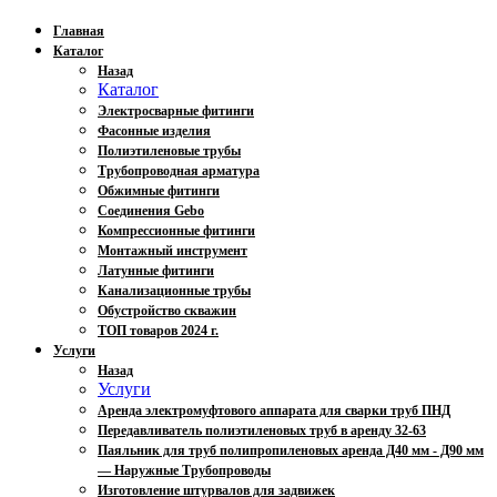
Главная
Каталог
Назад
Каталог
Электросварные фитинги
Фасонные изделия
Полиэтиленовые трубы
Трубопроводная арматура
Обжимные фитинги
Соединения Gebo
Компрессионные фитинги
Монтажный инструмент
Латунные фитинги
Канализационные трубы
Обустройство скважин
ТОП товаров 2024 г.
Услуги
Назад
Услуги
Аренда электромуфтового аппарата для сварки труб ПНД
Передавливатель полиэтиленовых труб в аренду 32-63
Паяльник для труб полипропиленовых аренда Д40 мм - Д90 мм
— Наружные Трубопроводы
Изготовление штурвалов для задвижек