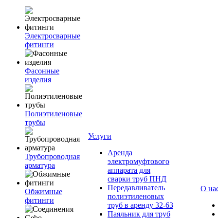
Электросварные
фитинги
Фасонные
изделия
Полиэтиленовые
трубы
Услуги
Аренда
Трубопроводная
электромуфтового
арматура
аппарата для
сварки труб ПНД
Передавливатель
О на
Обжимные
полиэтиленовых
фитинги
труб в аренду 32-63
Паяльник для труб