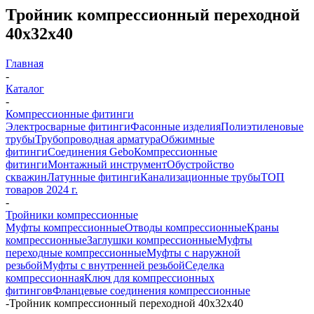
Тройник компрессионный переходной
40x32x40
Главная
-
Каталог
-
Компрессионные фитинги
Электросварные фитинги
Фасонные изделия
Полиэтиленовые
трубы
Трубопроводная арматура
Обжимные
фитинги
Соединения Gebo
Компрессионные
фитинги
Монтажный инструмент
Обустройство
скважин
Латунные фитинги
Канализационные трубы
ТОП
товаров 2024 г.
-
Тройники компрессионные
Муфты компрессионные
Отводы компрессионные
Краны
компрессионные
Заглушки компрессионные
Муфты
переходные компрессионные
Муфты с наружной
резьбой
Муфты с внутренней резьбой
Седелка
компрессионная
Ключ для компрессионных
фитингов
Фланцевые соединения компрессионные
-
Тройник компрессионный переходной 40x32x40