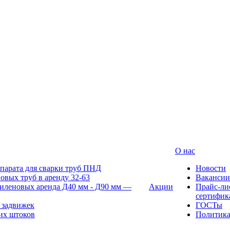
О нас
парата для сварки труб ПНД
Новости
овых труб в аренду 32-63
Вакансии
иленовых аренда Д40 мм - Д90 мм —
Акции
Прайс-ли
сертифик
 задвижек
ГОСТы
их штоков
Политик