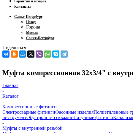
Гарантия и возврат
Контакты
Санкт-Петербург
Назад
Города
Москва
Санкт-Петербург
Поделиться
Муфта компрессионная 32х3/4" с внутр
Главная
-
Каталог
-
Компрессионные фитинги
Электросварные фитинги
Фасонные изделия
Полиэтиленовые т
инструмент
Обустройство скважин
Латунные фитинги
Канализа
-
Муфты с внутренней резьбой