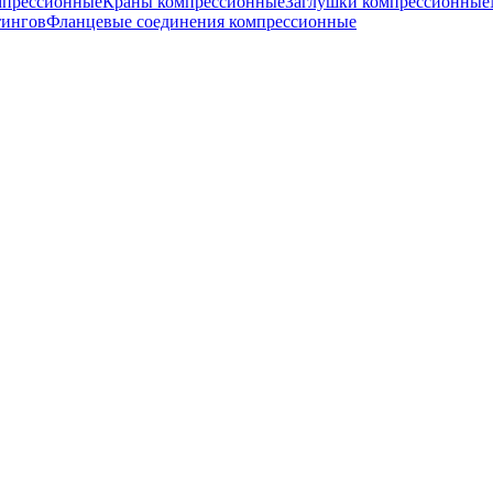
мпрессионные
Краны компрессионные
Заглушки компрессионные
тингов
Фланцевые соединения компрессионные