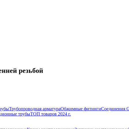
енней резьбой
рубы
Трубопроводная арматура
Обжимные фитинги
Соединения 
ционные трубы
ТОП товаров 2024 г.