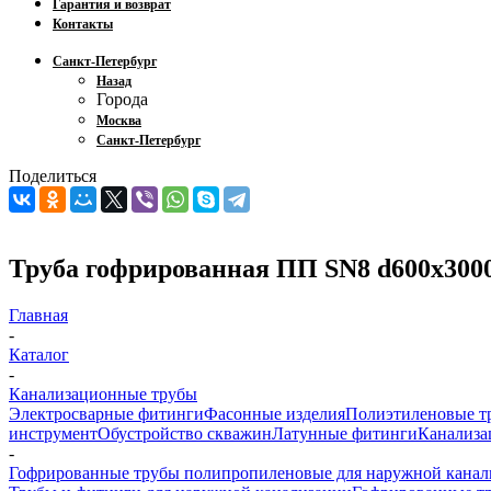
Гарантия и возврат
Контакты
Санкт-Петербург
Назад
Города
Москва
Санкт-Петербург
Поделиться
Труба гофрированная ПП SN8 d600х3000
Главная
-
Каталог
-
Канализационные трубы
Электросварные фитинги
Фасонные изделия
Полиэтиленовые т
инструмент
Обустройство скважин
Латунные фитинги
Канализа
-
Гофрированные трубы полипропиленовые для наружной канал