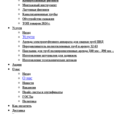
Компрессионные фитинги
Монтажный инструмент
Латунные фитинги
Канализационные трубы
Обустройство скважин
ТОП товаров 2024 г.
Услуги
Назад
Услуги
Аренда электромуфтового аппарата для сварки труб ПНД
Передавливатель полиэтиленовых труб в аренду 32-63
Паяльник для труб полипропиленовых аренда Д40 мм - Д90 мм
Изготовление штурвалов для задвижек
Изготовление телескопических штоков
Акции
О нас
Назад
О нас
Новости
Вакансии
Прайс-листы и сертификаты
ГОСТы
Политика
Как оплатить
Доставка