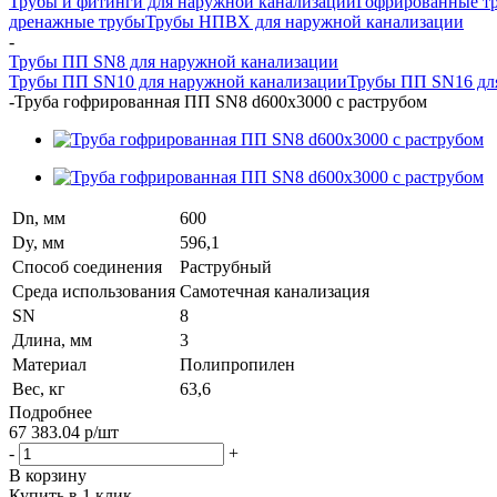
Трубы и фитинги для наружной канализации
Гофрированные т
дренажные трубы
Трубы НПВХ для наружной канализации
-
Трубы ПП SN8 для наружной канализации
Трубы ПП SN10 для наружной канализации
Трубы ПП SN16 дл
-
Труба гофрированная ПП SN8 d600х3000 с раструбом
Dn, мм
600
Dy, мм
596,1
Способ соединения
Раструбный
Среда использования
Самотечная канализация
SN
8
Длина, мм
3
Материал
Полипропилен
Вес, кг
63,6
Подробнее
67 383.04
р
/шт
-
+
В корзину
Купить в 1 клик