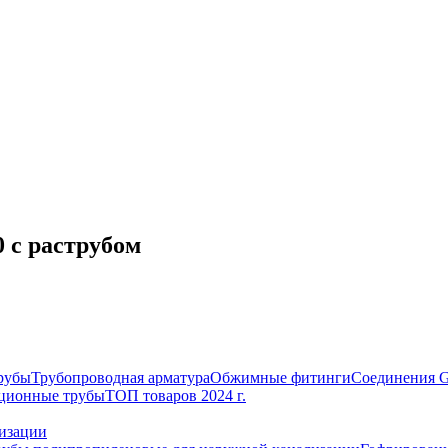
 с раструбом
рубы
Трубопроводная арматура
Обжимные фитинги
Соединения 
ционные трубы
ТОП товаров 2024 г.
изации