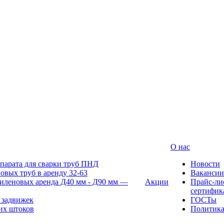
О нас
парата для сварки труб ПНД
Новости
овых труб в аренду 32-63
Вакансии
иленовых аренда Д40 мм - Д90 мм —
Акции
Прайс-ли
сертифик
 задвижек
ГОСТы
их штоков
Политик