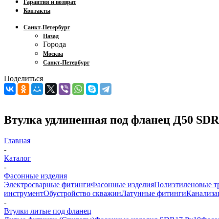
Гарантия и возврат
Контакты
Санкт-Петербург
Назад
Города
Москва
Санкт-Петербург
Поделиться
Втулка удлиненная под фланец Д50 SD
Главная
-
Каталог
-
Фасонные изделия
Электросварные фитинги
Фасонные изделия
Полиэтиленовые т
инструмент
Обустройство скважин
Латунные фитинги
Канализа
-
Втулки литые под фланец