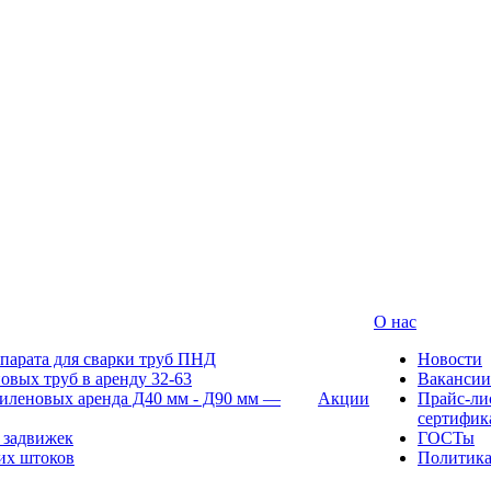
О нас
парата для сварки труб ПНД
Новости
овых труб в аренду 32-63
Вакансии
иленовых аренда Д40 мм - Д90 мм —
Акции
Прайс-ли
сертифик
 задвижек
ГОСТы
их штоков
Политик