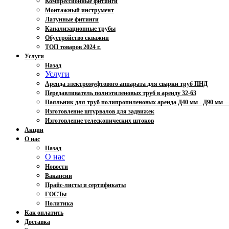
Компрессионные фитинги
Монтажный инструмент
Латунные фитинги
Канализационные трубы
Обустройство скважин
ТОП товаров 2024 г.
Услуги
Назад
Услуги
Аренда электромуфтового аппарата для сварки труб ПНД
Передавливатель полиэтиленовых труб в аренду 32-63
Паяльник для труб полипропиленовых аренда Д40 мм - Д90 мм
Изготовление штурвалов для задвижек
Изготовление телескопических штоков
Акции
О нас
Назад
О нас
Новости
Вакансии
Прайс-листы и сертификаты
ГОСТы
Политика
Как оплатить
Доставка