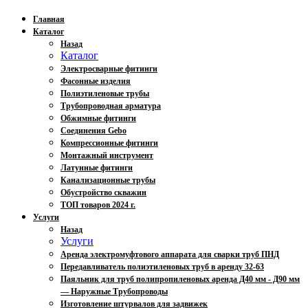
Главная
Каталог
Назад
Каталог
Электросварные фитинги
Фасонные изделия
Полиэтиленовые трубы
Трубопроводная арматура
Обжимные фитинги
Соединения Gebo
Компрессионные фитинги
Монтажный инструмент
Латунные фитинги
Канализационные трубы
Обустройство скважин
ТОП товаров 2024 г.
Услуги
Назад
Услуги
Аренда электромуфтового аппарата для сварки труб ПНД
Передавливатель полиэтиленовых труб в аренду 32-63
Паяльник для труб полипропиленовых аренда Д40 мм - Д90 мм
— Наружные Трубопроводы
Изготовление штурвалов для задвижек