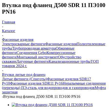
Втулка под фланец Д500 SDR 11 ПЭ100
PN16
Главная
-
Каталог
-
Фасонные изделия
Электросварные фитинги
Фасонные изделия
Полиэтиленовые
трубы
Трубопроводная арматура
Обжимные
фитинги
Соединения Gebo
Компрессионные
фитинги
Монтажный инструмент
Обустройство
скважин
Латунные фитинги
Канализационные трубы
ТОП
товаров 2024 г.
-
Втулки литые под фланец
Литые фитинги (Спиготы)
Фасонные изделия SDR17
Ру10
Фасонные изделия SDR11 Ру16
Неразъемные соединения
(переходы) ПЭ-сталь для водопроводов и газопроводов
Муфта
защитная
-
Втулка под фланец Д500 SDR 11 ПЭ100 PN16