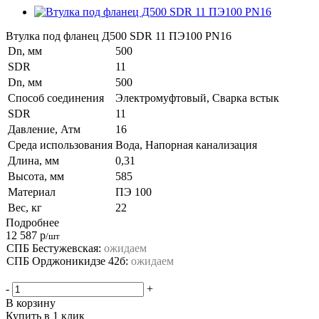
Втулка под фланец Д500 SDR 11 ПЭ100 PN16
Dn, мм
500
SDR
11
Dn, мм
500
Способ соединения
Электромуфтовый, Сварка встык
SDR
11
Давление, Атм
16
Среда использования
Вода, Напорная канализация
Длина, мм
0,31
Высота, мм
585
Материал
ПЭ 100
Вес, кг
22
Подробнее
12 587
р
/шт
СПБ Бестужевская:
ожидаем
СПБ Орджоникидзе 42б:
ожидаем
-
+
В корзину
Купить в 1 клик