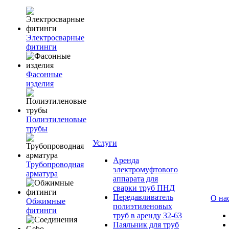
Электросварные
фитинги
Фасонные
изделия
Полиэтиленовые
трубы
Услуги
Аренда
Трубопроводная
электромуфтового
арматура
аппарата для
сварки труб ПНД
Передавливатель
О на
Обжимные
полиэтиленовых
фитинги
труб в аренду 32-63
Паяльник для труб