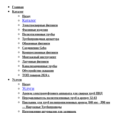
Главная
Каталог
Назад
Каталог
Электросварные фитинги
Фасонные изделия
Полиэтиленовые трубы
Трубопроводная арматура
Обжимные фитинги
Соединения Gebo
Компрессионные фитинги
Монтажный инструмент
Латунные фитинги
Канализационные трубы
Обустройство скважин
ТОП товаров 2024 г.
Услуги
Назад
Услуги
Аренда электромуфтового аппарата для сварки труб ПНД
Передавливатель полиэтиленовых труб в аренду 32-63
Паяльник для труб полипропиленовых аренда Д40 мм - Д90 мм
— Наружные Трубопроводы
Изготовление штурвалов для задвижек