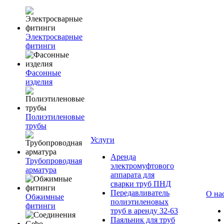
Электросварные
фитинги
Фасонные
изделия
Полиэтиленовые
трубы
Услуги
Аренда
Трубопроводная
электромуфтового
арматура
аппарата для
сварки труб ПНД
Передавливатель
О на
Обжимные
полиэтиленовых
фитинги
труб в аренду 32-63
Паяльник для труб