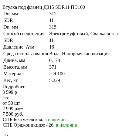
Втулка под фланец Д315 SDR11 ПЭ100
Dn, мм
315
SDR
11
Dn, мм
315
Способ соединения
Электромуфтовый, Сварка встык
SDR
11
Давление, Атм
16
Среда использования
Вода, Напорная канализация
Длина, мм
0,174
Высота, мм
371
Материал
ПЭ 100
Вес, кг
5,229
Подробнее
3 599
р
/шт
от 50 шт
2 999
р
/шт
7 500
руб.
СПБ Бестужевская:
в наличии
СПБ Орджоникидзе 42б:
в наличии