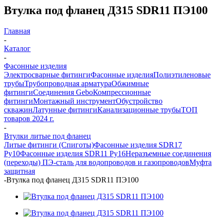
Втулка под фланец Д315 SDR11 ПЭ100
Главная
-
Каталог
-
Фасонные изделия
Электросварные фитинги
Фасонные изделия
Полиэтиленовые
трубы
Трубопроводная арматура
Обжимные
фитинги
Соединения Gebo
Компрессионные
фитинги
Монтажный инструмент
Обустройство
скважин
Латунные фитинги
Канализационные трубы
ТОП
товаров 2024 г.
-
Втулки литые под фланец
Литые фитинги (Спиготы)
Фасонные изделия SDR17
Ру10
Фасонные изделия SDR11 Ру16
Неразъемные соединения
(переходы) ПЭ-сталь для водопроводов и газопроводов
Муфта
защитная
-
Втулка под фланец Д315 SDR11 ПЭ100