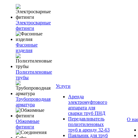
Электросварные
фитинги
Фасонные
изделия
Полиэтиленовые
трубы
Услуги
Аренда
Трубопроводная
электромуфтового
арматура
аппарата для
сварки труб ПНД
Передавливатель
О на
Обжимные
полиэтиленовых
фитинги
труб в аренду 32-63
Паяльник для труб