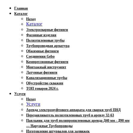
Главная
Каталог
Назад
Каталог
Электросварные фитинги
Фасонные изделия
Полиэтиленовые трубы
Трубопроводная арматура
Обжимные фитинги
Соединения Gebo
Компрессионные фитинги
Монтажный инструмент
Латунные фитинги
Канализационные трубы
Обустройство скважин
ТОП товаров 2024 г.
Услуги
Назад
Услуги
Аренда электромуфтового аппарата для сварки труб ПНД
Передавливатель полиэтиленовых труб в аренду 32-63
Паяльник для труб полипропиленовых аренда Д40 мм - Д90 мм
— Наружные Трубопроводы
Изготовление штурвалов для задвижек