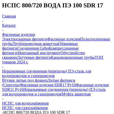
НСПС 800/720 ВОДА ПЭ 100 SDR 17
Главная
-
Каталог
-
Фасонные изделия
Электросварные фитинги
Фасонные изделия
Полиэтиленовые
трубы
Трубопроводная арматура
Обжимные
фитинги
Соединения Gebo
Компрессионные
фитинги
Монтажный инструмент
Обустройство
скважин
Латунные фитинги
Канализационные трубы
ТОП
товаров 2024 г.
-
Неразъемные соединения (переходы) ПЭ-сталь для
водопроводов и газопроводов
Втулки литые под фланец
Литые фитинги
(Спиготы)
Фасонные изделия SDR17 Ру10
Фасонные изделия
SDR11 Ру16
Неразъемные соединения (переходы) ПЭ-сталь
для водопроводов и газопроводов
Муфта защитная
-
НСПС для водоснабжения
НСПС для газоснабжения
-
НСПС 800/720 ВОДА ПЭ 100 SDR 17