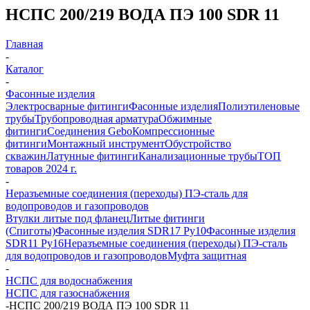
НСПС 200/219 ВОДА ПЭ 100 SDR 11
Главная
-
Каталог
-
Фасонные изделия
Электросварные фитинги
Фасонные изделия
Полиэтиленовые
трубы
Трубопроводная арматура
Обжимные
фитинги
Соединения Gebo
Компрессионные
фитинги
Монтажный инструмент
Обустройство
скважин
Латунные фитинги
Канализационные трубы
ТОП
товаров 2024 г.
-
Неразъемные соединения (переходы) ПЭ-сталь для
водопроводов и газопроводов
Втулки литые под фланец
Литые фитинги
(Спиготы)
Фасонные изделия SDR17 Ру10
Фасонные изделия
SDR11 Ру16
Неразъемные соединения (переходы) ПЭ-сталь
для водопроводов и газопроводов
Муфта защитная
-
НСПС для водоснабжения
НСПС для газоснабжения
-
НСПС 200/219 ВОДА ПЭ 100 SDR 11