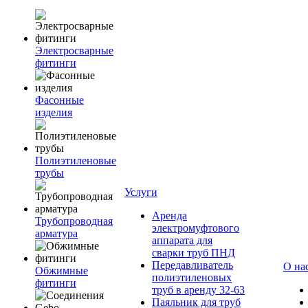
Электросварные
фитинги
Фасонные
изделия
Полиэтиленовые
трубы
Услуги
Аренда
Трубопроводная
электромуфтового
арматура
аппарата для
сварки труб ПНД
Передавливатель
О на
Обжимные
полиэтиленовых
фитинги
труб в аренду 32-63
Паяльник для труб