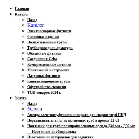
Главная
Каталог
Назад
Каталог
Электросварные фитинги
Фасонные изделия
Полиэтиленовые трубы
Трубопроводная арматура
Обжимные фитинги
Соединения Gebo
Компрессионные фитинги
Монтажный инструмент
Латунные фитинги
Канализационные трубы
Обустройство скважин
ТОП товаров 2024 г.
Услуги
Назад
Услуги
Аренда электромуфтового аппарата для сварки труб ПНД
Передавливатель полиэтиленовых труб в аренду 32-63
Паяльник для труб полипропиленовых аренда Д40 мм - Д90 мм
— Наружные Трубопроводы
Изготовление штурвалов для задвижек