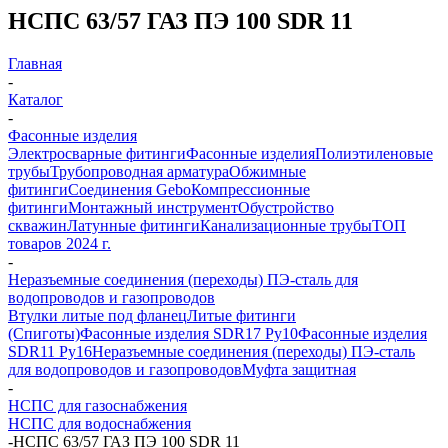
НСПС 63/57 ГАЗ ПЭ 100 SDR 11
Главная
-
Каталог
-
Фасонные изделия
Электросварные фитинги
Фасонные изделия
Полиэтиленовые
трубы
Трубопроводная арматура
Обжимные
фитинги
Соединения Gebo
Компрессионные
фитинги
Монтажный инструмент
Обустройство
скважин
Латунные фитинги
Канализационные трубы
ТОП
товаров 2024 г.
-
Неразъемные соединения (переходы) ПЭ-сталь для
водопроводов и газопроводов
Втулки литые под фланец
Литые фитинги
(Спиготы)
Фасонные изделия SDR17 Ру10
Фасонные изделия
SDR11 Ру16
Неразъемные соединения (переходы) ПЭ-сталь
для водопроводов и газопроводов
Муфта защитная
-
НСПС для газоснабжения
НСПС для водоснабжения
-
НСПС 63/57 ГАЗ ПЭ 100 SDR 11