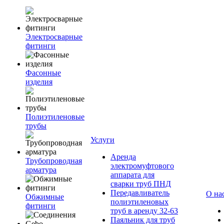
Электросварные
фитинги
Фасонные
изделия
Полиэтиленовые
трубы
Услуги
Аренда
Трубопроводная
электромуфтового
арматура
аппарата для
сварки труб ПНД
Передавливатель
О на
Обжимные
полиэтиленовых
фитинги
труб в аренду 32-63
Паяльник для труб