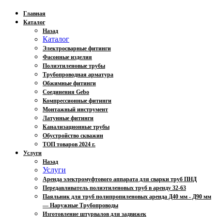
Главная
Каталог
Назад
Каталог
Электросварные фитинги
Фасонные изделия
Полиэтиленовые трубы
Трубопроводная арматура
Обжимные фитинги
Соединения Gebo
Компрессионные фитинги
Монтажный инструмент
Латунные фитинги
Канализационные трубы
Обустройство скважин
ТОП товаров 2024 г.
Услуги
Назад
Услуги
Аренда электромуфтового аппарата для сварки труб ПНД
Передавливатель полиэтиленовых труб в аренду 32-63
Паяльник для труб полипропиленовых аренда Д40 мм - Д90 мм
— Наружные Трубопроводы
Изготовление штурвалов для задвижек