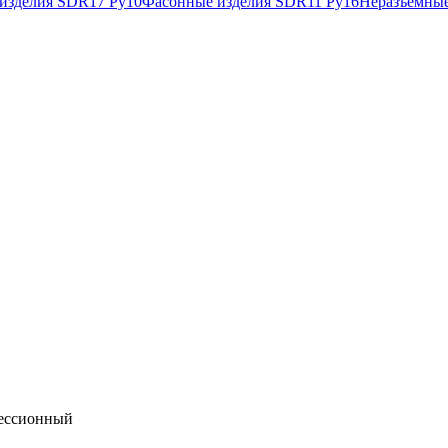
изделия SDR17 Ру10
Фасонные изделия SDR11 Ру16
Неразъемные
рессионный