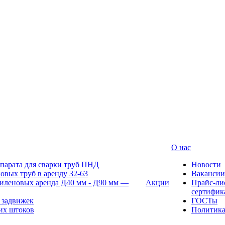
О нас
парата для сварки труб ПНД
Новости
овых труб в аренду 32-63
Вакансии
иленовых аренда Д40 мм - Д90 мм —
Акции
Прайс-ли
сертифик
 задвижек
ГОСТы
их штоков
Политик