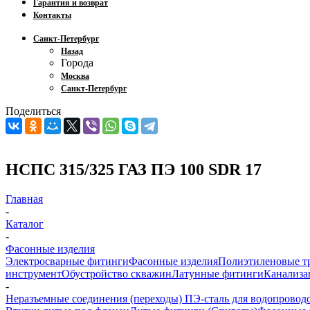
Гарантия и возврат
Контакты
Санкт-Петербург
Назад
Города
Москва
Санкт-Петербург
Поделиться
НСПС 315/325 ГАЗ ПЭ 100 SDR 17
Главная
-
Каталог
-
Фасонные изделия
Электросварные фитинги
Фасонные изделия
Полиэтиленовые т
инструмент
Обустройство скважин
Латунные фитинги
Канализа
-
Неразъемные соединения (переходы) ПЭ-сталь для водопроводо