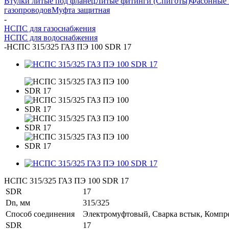
Втулки литые под фланец
Литые фитинги (Спиготы)
Фасонные 
газопроводов
Муфта защитная
-
НСПС для газоснабжения
НСПС для водоснабжения
-
НСПС 315/325 ГАЗ ПЭ 100 SDR 17
НСПС 315/325 ГАЗ ПЭ 100 SDR 17
SDR
17
Dn, мм
315/325
Способ соединения
Электромуфтовый, Сварка встык, Комп
SDR
17