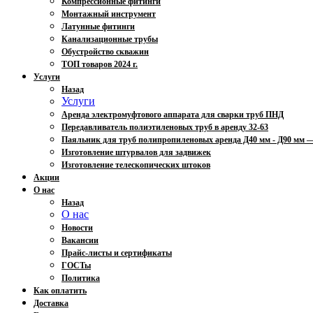
Компрессионные фитинги
Монтажный инструмент
Латунные фитинги
Канализационные трубы
Обустройство скважин
ТОП товаров 2024 г.
Услуги
Назад
Услуги
Аренда электромуфтового аппарата для сварки труб ПНД
Передавливатель полиэтиленовых труб в аренду 32-63
Паяльник для труб полипропиленовых аренда Д40 мм - Д90 мм
Изготовление штурвалов для задвижек
Изготовление телескопических штоков
Акции
О нас
Назад
О нас
Новости
Вакансии
Прайс-листы и сертификаты
ГОСТы
Политика
Как оплатить
Доставка