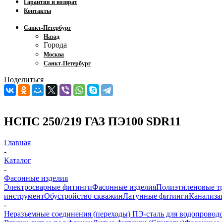
Гарантия и возврат
Контакты
Санкт-Петербург
Назад
Города
Москва
Санкт-Петербург
Поделиться
НСПС 250/219 ГАЗ ПЭ100 SDR11
Главная
-
Каталог
-
Фасонные изделия
Электросварные фитинги
Фасонные изделия
Полиэтиленовые т
инструмент
Обустройство скважин
Латунные фитинги
Канализа
-
Неразъемные соединения (переходы) ПЭ-сталь для водопроводо