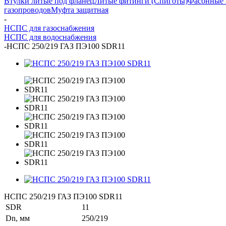
Втулки литые под фланец
Литые фитинги (Спиготы)
Фасонные 
газопроводов
Муфта защитная
-
НСПС для газоснабжения
НСПС для водоснабжения
-
НСПС 250/219 ГАЗ ПЭ100 SDR11
НСПС 250/219 ГАЗ ПЭ100 SDR11
SDR
11
Dn, мм
250/219