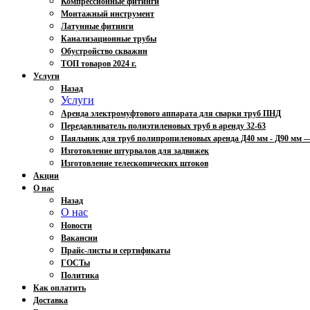
Компрессионные фитинги
Монтажный инструмент
Латунные фитинги
Канализационные трубы
Обустройство скважин
ТОП товаров 2024 г.
Услуги
Назад
Услуги
Аренда электромуфтового аппарата для сварки труб ПНД
Передавливатель полиэтиленовых труб в аренду 32-63
Паяльник для труб полипропиленовых аренда Д40 мм - Д90 мм
Изготовление штурвалов для задвижек
Изготовление телескопических штоков
Акции
О нас
Назад
О нас
Новости
Вакансии
Прайс-листы и сертификаты
ГОСТы
Политика
Как оплатить
Доставка