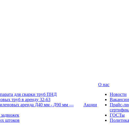
О нас
парата для сварки труб ПНД
Новости
овых труб в аренду 32-63
Вакансии
иленовых аренда Д40 мм - Д90 мм —
Акции
Прайс-ли
сертифик
 задвижек
ГОСТы
их штоков
Политик