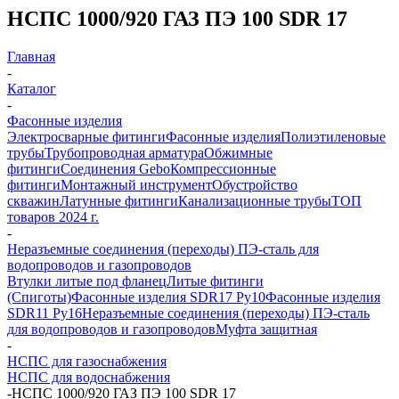
НСПС 1000/920 ГАЗ ПЭ 100 SDR 17
Главная
-
Каталог
-
Фасонные изделия
Электросварные фитинги
Фасонные изделия
Полиэтиленовые
трубы
Трубопроводная арматура
Обжимные
фитинги
Соединения Gebo
Компрессионные
фитинги
Монтажный инструмент
Обустройство
скважин
Латунные фитинги
Канализационные трубы
ТОП
товаров 2024 г.
-
Неразъемные соединения (переходы) ПЭ-сталь для
водопроводов и газопроводов
Втулки литые под фланец
Литые фитинги
(Спиготы)
Фасонные изделия SDR17 Ру10
Фасонные изделия
SDR11 Ру16
Неразъемные соединения (переходы) ПЭ-сталь
для водопроводов и газопроводов
Муфта защитная
-
НСПС для газоснабжения
НСПС для водоснабжения
-
НСПС 1000/920 ГАЗ ПЭ 100 SDR 17