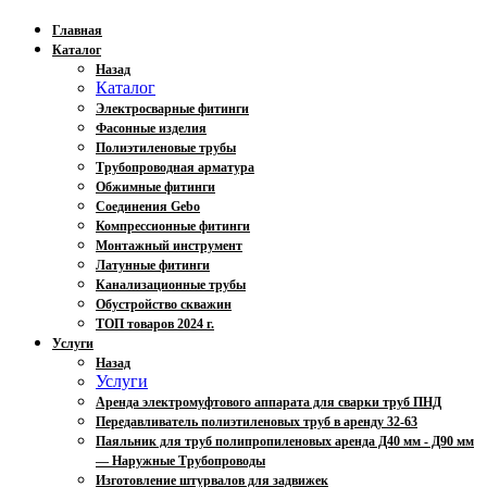
Главная
Каталог
Назад
Каталог
Электросварные фитинги
Фасонные изделия
Полиэтиленовые трубы
Трубопроводная арматура
Обжимные фитинги
Соединения Gebo
Компрессионные фитинги
Монтажный инструмент
Латунные фитинги
Канализационные трубы
Обустройство скважин
ТОП товаров 2024 г.
Услуги
Назад
Услуги
Аренда электромуфтового аппарата для сварки труб ПНД
Передавливатель полиэтиленовых труб в аренду 32-63
Паяльник для труб полипропиленовых аренда Д40 мм - Д90 мм
— Наружные Трубопроводы
Изготовление штурвалов для задвижек