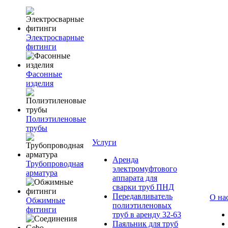
Электросварные
фитинги
Фасонные
изделия
Полиэтиленовые
трубы
Услуги
Аренда
Трубопроводная
электромуфтового
арматура
аппарата для
сварки труб ПНД
Передавливатель
О на
Обжимные
полиэтиленовых
фитинги
труб в аренду 32-63
Паяльник для труб