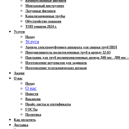
Компрессионные фитинги
Монтажный инструмент
Латунные фитинги
Канализационные трубы
Обустройство скважин
ТОП товаров 2024 г.
Услуги
Назад
Услуги
Аренда электромуфтового аппарата для сварки труб ПНД
Передавливатель полиэтиленовых труб в аренду 32-63
Паяльник для труб полипропиленовых аренда Д40 мм - Д90 мм
Изготовление штурвалов для задвижек
Изготовление телескопических штоков
Акции
О нас
Назад
О нас
Новости
Вакансии
Прайс-листы и сертификаты
ГОСТы
Политика
Как оплатить
Доставка