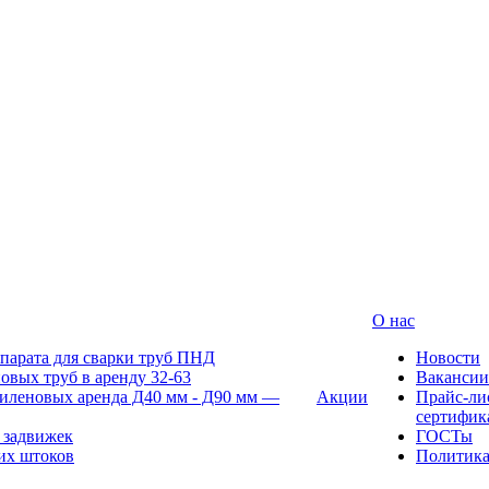
О нас
парата для сварки труб ПНД
Новости
овых труб в аренду 32-63
Вакансии
иленовых аренда Д40 мм - Д90 мм —
Акции
Прайс-ли
сертифик
 задвижек
ГОСТы
их штоков
Политик