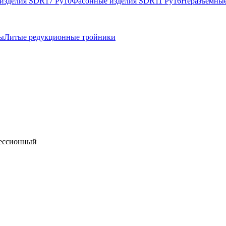
изделия SDR17 Ру10
Фасонные изделия SDR11 Ру16
Неразъемные
ы
Литые редукционные тройники
рессионный