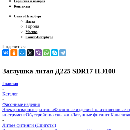
Гарантия и возврат
Контакты
Санкт-Петербург
Назад
Города
Москва
Санкт-Петербург
Поделиться
Заглушка литая Д225 SDR17 ПЭ100
Главная
-
Каталог
-
Фасонные изделия
Электросварные фитинги
Фасонные изделия
Полиэтиленовые т
инструмент
Обустройство скважин
Латунные фитинги
Канализа
-
Литые фитинги (Спиготы)