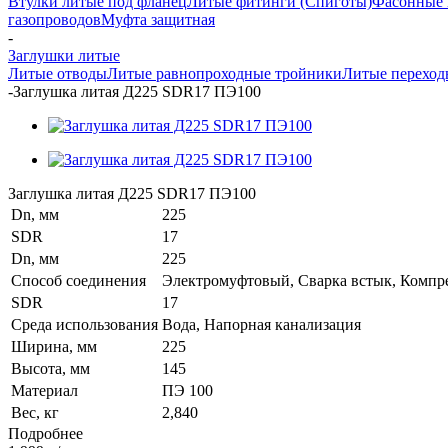
Втулки литые под фланец
Литые фитинги (Спиготы)
Фасонные 
газопроводов
Муфта защитная
-
Заглушки литые
Литые отводы
Литые равнопроходные тройники
Литые переход
-
Заглушка литая Д225 SDR17 ПЭ100
Заглушка литая Д225 SDR17 ПЭ100
Dn, мм
225
SDR
17
Dn, мм
225
Способ соединения
Электромуфтовый, Сварка встык, Комп
SDR
17
Среда использования
Вода, Напорная канализация
Ширина, мм
225
Высота, мм
145
Материал
ПЭ 100
Вес, кг
2,840
Подробнее