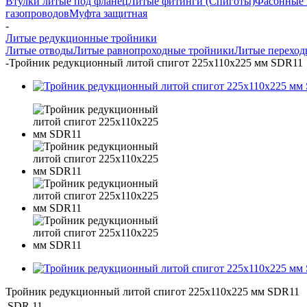
Втулки литые под фланец
Литые фитинги (Спиготы)
Фасонные 
газопроводов
Муфта защитная
-
Литые редукционные тройники
Литые отводы
Литые равнопроходные тройники
Литые переход
-
Тройник редукционный литой спигот 225х110х225 мм SDR11
Тройник редукционный литой спигот 225х110х225 мм SDR11
SDR
11