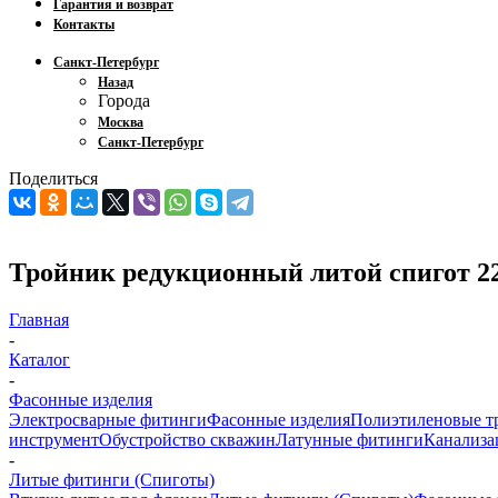
Гарантия и возврат
Контакты
Санкт-Петербург
Назад
Города
Москва
Санкт-Петербург
Поделиться
Тройник редукционный литой спигот 2
Главная
-
Каталог
-
Фасонные изделия
Электросварные фитинги
Фасонные изделия
Полиэтиленовые т
инструмент
Обустройство скважин
Латунные фитинги
Канализа
-
Литые фитинги (Спиготы)