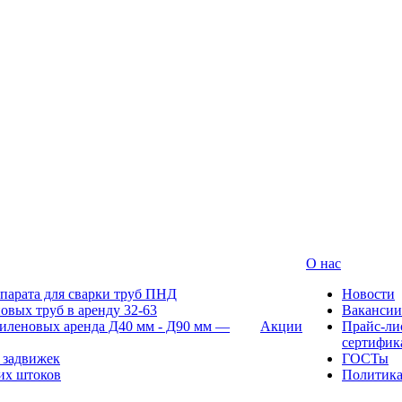
О нас
парата для сварки труб ПНД
Новости
овых труб в аренду 32-63
Вакансии
иленовых аренда Д40 мм - Д90 мм —
Акции
Прайс-ли
сертифик
 задвижек
ГОСТы
их штоков
Политик