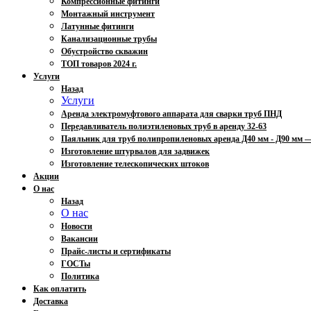
Компрессионные фитинги
Монтажный инструмент
Латунные фитинги
Канализационные трубы
Обустройство скважин
ТОП товаров 2024 г.
Услуги
Назад
Услуги
Аренда электромуфтового аппарата для сварки труб ПНД
Передавливатель полиэтиленовых труб в аренду 32-63
Паяльник для труб полипропиленовых аренда Д40 мм - Д90 мм
Изготовление штурвалов для задвижек
Изготовление телескопических штоков
Акции
О нас
Назад
О нас
Новости
Вакансии
Прайс-листы и сертификаты
ГОСТы
Политика
Как оплатить
Доставка