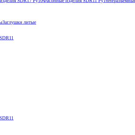
изделия SDR17 Ру10
Фасонные изделия SDR11 Ру16
Неразъемные
ы
Заглушки литые