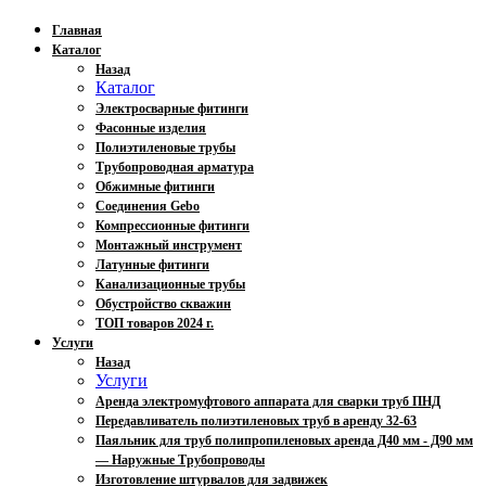
Главная
Каталог
Назад
Каталог
Электросварные фитинги
Фасонные изделия
Полиэтиленовые трубы
Трубопроводная арматура
Обжимные фитинги
Соединения Gebo
Компрессионные фитинги
Монтажный инструмент
Латунные фитинги
Канализационные трубы
Обустройство скважин
ТОП товаров 2024 г.
Услуги
Назад
Услуги
Аренда электромуфтового аппарата для сварки труб ПНД
Передавливатель полиэтиленовых труб в аренду 32-63
Паяльник для труб полипропиленовых аренда Д40 мм - Д90 мм
— Наружные Трубопроводы
Изготовление штурвалов для задвижек