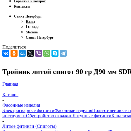
Гарантия и возврат
Контакты
Санкт-Петербург
Назад
Города
Москва
Санкт-Петербург
Поделиться
Тройник литой спигот 90 гр Д90 мм SD
Главная
-
Каталог
-
Фасонные изделия
Электросварные фитинги
Фасонные изделия
Полиэтиленовые т
инструмент
Обустройство скважин
Латунные фитинги
Канализа
-
Литые фитинги (Спиготы)