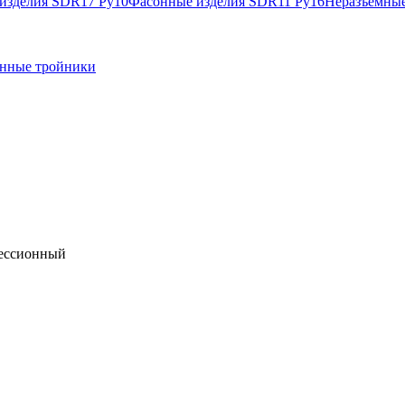
изделия SDR17 Ру10
Фасонные изделия SDR11 Ру16
Неразъемные
нные тройники
рессионный