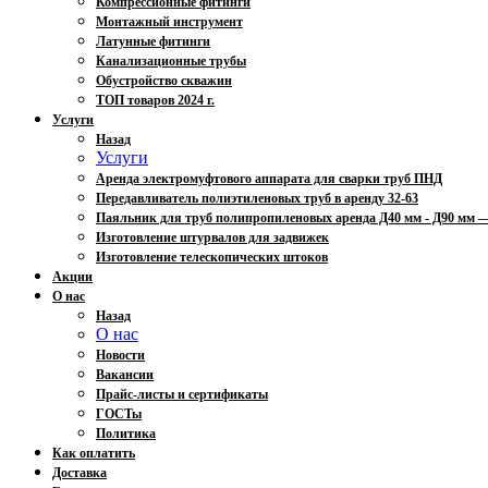
Компрессионные фитинги
Монтажный инструмент
Латунные фитинги
Канализационные трубы
Обустройство скважин
ТОП товаров 2024 г.
Услуги
Назад
Услуги
Аренда электромуфтового аппарата для сварки труб ПНД
Передавливатель полиэтиленовых труб в аренду 32-63
Паяльник для труб полипропиленовых аренда Д40 мм - Д90 мм
Изготовление штурвалов для задвижек
Изготовление телескопических штоков
Акции
О нас
Назад
О нас
Новости
Вакансии
Прайс-листы и сертификаты
ГОСТы
Политика
Как оплатить
Доставка