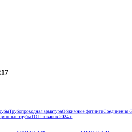
R17
рубы
Трубопроводная арматура
Обжимные фитинги
Соединения 
ционные трубы
ТОП товаров 2024 г.