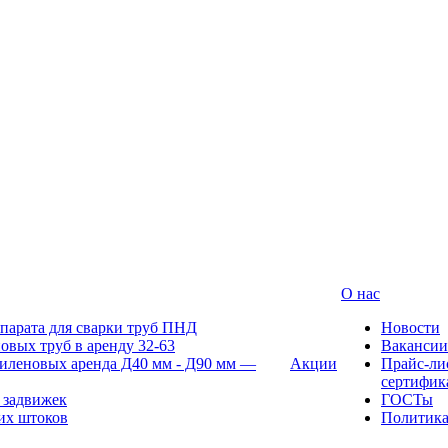
О нас
парата для сварки труб ПНД
Новости
овых труб в аренду 32-63
Вакансии
иленовых аренда Д40 мм - Д90 мм —
Акции
Прайс-ли
сертифик
 задвижек
ГОСТы
их штоков
Политик