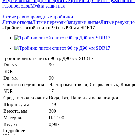
Втулки литые под фланец
Литые фитинги (Спиготы)
Фасонные 
газопроводов
Муфта защитная
-
Литые равнопроходные тройники
Литые отводы
Литые переходы
Заглушки литые
Литые редукцио
-
Тройник литой спигот 90 гр Д90 мм SDR17
Тройник литой спигот 90 гр Д90 мм SDR17
Dn, мм
90
SDR
11
Dn, мм
90
Способ соединения
Электромуфтовый, Сварка встык, Комп
SDR
17
Среда использования
Вода, Газ, Напорная канализация
Ширина, мм
149
Высота, мм
300
Материал
ПЭ 100
Вес, кг
0,987
Подробнее