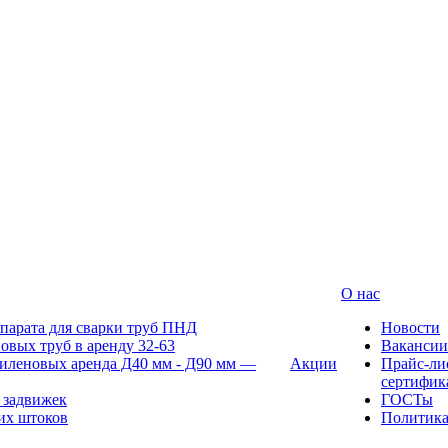
О нас
парата для сварки труб ПНД
Новости
овых труб в аренду 32-63
Вакансии
иленовых аренда Д40 мм - Д90 мм —
Акции
Прайс-ли
сертифик
 задвижек
ГОСТы
их штоков
Политик