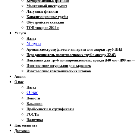
Компрессионные фитинги
Монтажный инструмент
Латунные фитинги
Канализационные трубы
Обустройство скважин
ТОП товаров 2024 г.
Услуги
Назад
Услуги
Аренда электромуфтового аппарата для сварки труб ПНД
Передавливатель полиэтиленовых труб в аренду 32-63
Паяльник для труб полипропиленовых аренда Д40 мм - Д90 мм
Изготовление штурвалов для задвижек
Изготовление телескопических штоков
Акции
О нас
Назад
О нас
Новости
Вакансии
Прайс-листы и сертификаты
ГОСТы
Политика
Как оплатить
Доставка