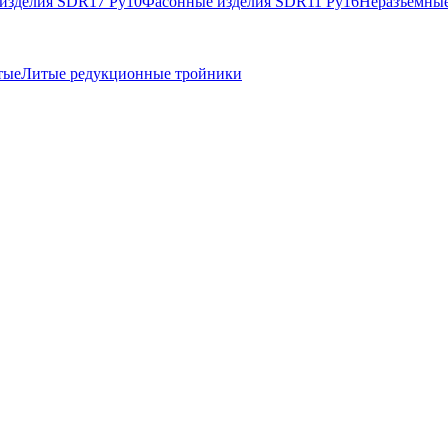
изделия SDR17 Ру10
Фасонные изделия SDR11 Ру16
Неразъемные
тые
Литые редукционные тройники