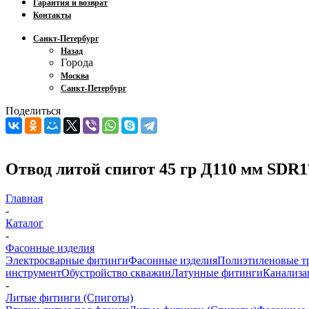
Гарантия и возврат
Контакты
Санкт-Петербург
Назад
Города
Москва
Санкт-Петербург
Поделиться
Отвод литой спигот 45 гр Д110 мм SDR1
Главная
-
Каталог
-
Фасонные изделия
Электросварные фитинги
Фасонные изделия
Полиэтиленовые т
инструмент
Обустройство скважин
Латунные фитинги
Канализа
-
Литые фитинги (Спиготы)