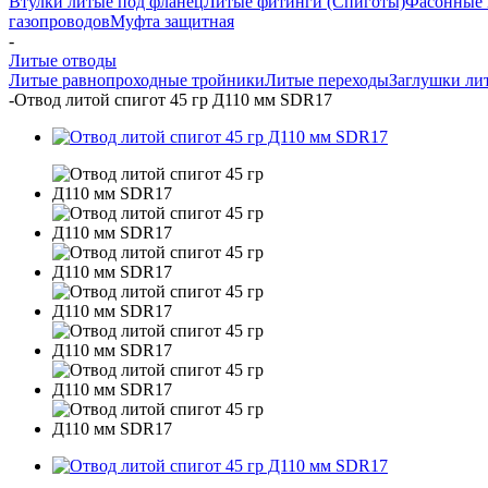
Втулки литые под фланец
Литые фитинги (Спиготы)
Фасонные 
газопроводов
Муфта защитная
-
Литые отводы
Литые равнопроходные тройники
Литые переходы
Заглушки ли
-
Отвод литой спигот 45 гр Д110 мм SDR17