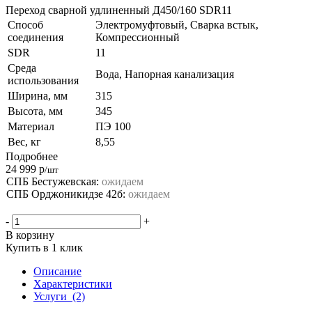
Переход сварной удлиненный Д450/160 SDR11
Способ
Электромуфтовый, Сварка встык,
соединения
Компрессионный
SDR
11
Среда
Вода, Напорная канализация
использования
Ширина, мм
315
Высота, мм
345
Материал
ПЭ 100
Вес, кг
8,55
Подробнее
24 999
р
/шт
СПБ Бестужевская:
ожидаем
СПБ Орджоникидзе 42б:
ожидаем
-
+
В корзину
Купить в 1 клик
Описание
Характеристики
Услуги
(2)