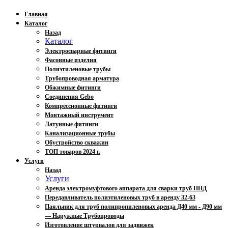
Главная
Каталог
Назад
Каталог
Электросварные фитинги
Фасонные изделия
Полиэтиленовые трубы
Трубопроводная арматура
Обжимные фитинги
Соединения Gebo
Компрессионные фитинги
Монтажный инструмент
Латунные фитинги
Канализационные трубы
Обустройство скважин
ТОП товаров 2024 г.
Услуги
Назад
Услуги
Аренда электромуфтового аппарата для сварки труб ПНД
Передавливатель полиэтиленовых труб в аренду 32-63
Паяльник для труб полипропиленовых аренда Д40 мм - Д90 мм
— Наружные Трубопроводы
Изготовление штурвалов для задвижек