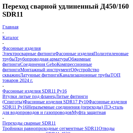
Переход сварной удлиненный Д450/160
SDR11
Главная
-
Каталог
-
Фасонные изделия
Электросварные фитинги
Фасонные изделия
Полиэтиленовые
трубы
Трубопроводная арматура
Обжимные
фитинги
Соединения Gebo
Компрессионные
фитинги
Монтажный инструмент
Обустройство
скважин
Латунные фитинги
Канализационные трубы
ТОП
товаров 2024 г.
-
Фасонные изделия SDR11 Ру16
Втулки литые под фланец
Литые фитинги
(Спиготы)
Фасонные изделия SDR17 Ру10
Фасонные изделия
SDR11 Ру16
Неразъемные соединения (переходы) ПЭ-сталь
для водопроводов и газопроводов
Муфта защитная
-
Переходы сварные SDR11
Тройники равнопроходные сегментные SDR11
Отводы