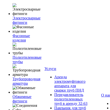
Электросварные
фитинги
Фасонные
изделия
Полиэтиленовые
трубы
Услуги
Аренда
Трубопроводная
электромуфтового
арматура
аппарата для
сварки труб ПНД
Передавливатель
О на
Обжимные
полиэтиленовых
фитинги
труб в аренду 32-63
Паяльник для труб