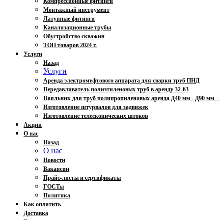
Компрессионные фитинги
Монтажный инструмент
Латунные фитинги
Канализационные трубы
Обустройство скважин
ТОП товаров 2024 г.
Услуги
Назад
Услуги
Аренда электромуфтового аппарата для сварки труб ПНД
Передавливатель полиэтиленовых труб в аренду 32-63
Паяльник для труб полипропиленовых аренда Д40 мм - Д90 мм
Изготовление штурвалов для задвижек
Изготовление телескопических штоков
Акции
О нас
Назад
О нас
Новости
Вакансии
Прайс-листы и сертификаты
ГОСТы
Политика
Как оплатить
Доставка