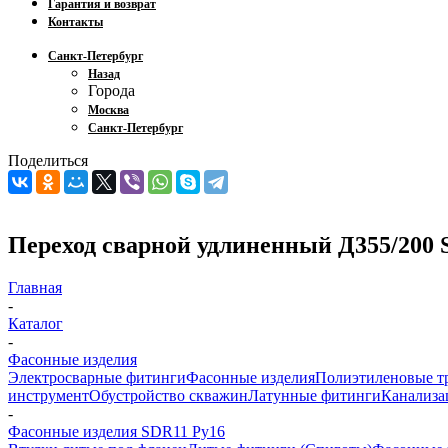
Гарантия и возврат
Контакты
Санкт-Петербург
Назад
Города
Москва
Санкт-Петербург
Поделиться
Переход сварной удлиненный Д355/200
Главная
-
Каталог
-
Фасонные изделия
Электросварные фитинги
Фасонные изделия
Полиэтиленовые т
инструмент
Обустройство скважин
Латунные фитинги
Канализа
-
Фасонные изделия SDR11 Ру16