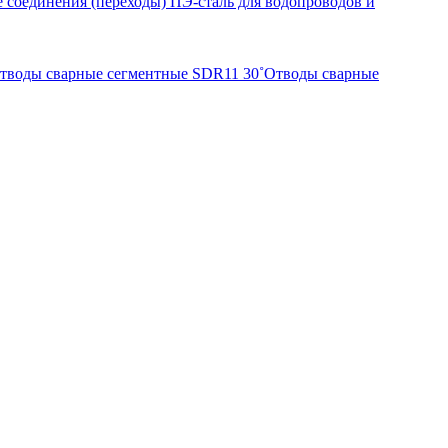
 соединения (переходы) ПЭ-сталь для водопроводов и
тводы сварные сегментные SDR11 30˚
Отводы сварные