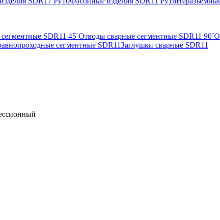
изделия SDR17 Ру10
Фасонные изделия SDR11 Ру16
Неразъемные
 сегментные SDR11 45˚
Отводы сварные сегментные SDR11 90˚
О
равнопроходные сегментные SDR11
Заглушки сварные SDR11
рессионный