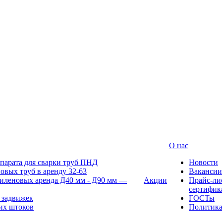
О нас
парата для сварки труб ПНД
Новости
овых труб в аренду 32-63
Вакансии
иленовых аренда Д40 мм - Д90 мм —
Акции
Прайс-ли
сертифик
 задвижек
ГОСТы
их штоков
Политик