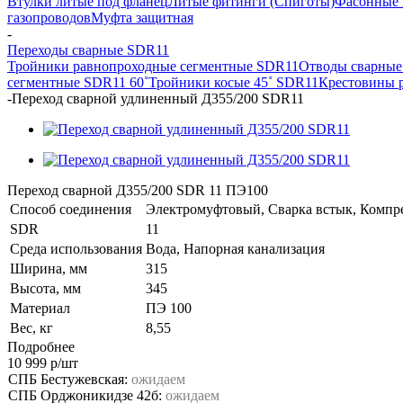
Втулки литые под фланец
Литые фитинги (Спиготы)
Фасонные 
газопроводов
Муфта защитная
-
Переходы сварные SDR11
Тройники равнопроходные сегментные SDR11
Отводы сварные
сегментные SDR11 60˚
Тройники косые 45˚ SDR11
Крестовины 
-
Переход сварной удлиненный Д355/200 SDR11
Переход сварной Д355/200 SDR 11 ПЭ100
Способ соединения
Электромуфтовый, Сварка встык, Комп
SDR
11
Среда использования
Вода, Напорная канализация
Ширина, мм
315
Высота, мм
345
Материал
ПЭ 100
Вес, кг
8,55
Подробнее
10 999
р
/шт
СПБ Бестужевская:
ожидаем
СПБ Орджоникидзе 42б:
ожидаем