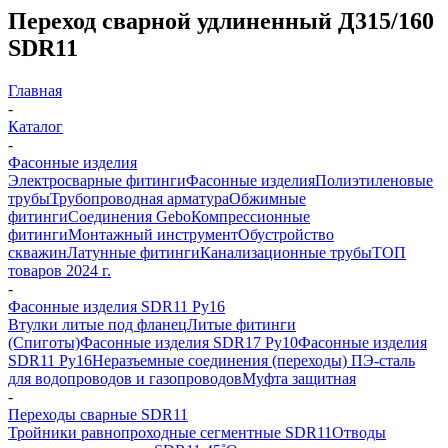
Переход сварной удлиненный Д315/160
SDR11
Главная
-
Каталог
-
Фасонные изделия
Электросварные фитинги
Фасонные изделия
Полиэтиленовые
трубы
Трубопроводная арматура
Обжимные
фитинги
Соединения Gebo
Компрессионные
фитинги
Монтажный инструмент
Обустройство
скважин
Латунные фитинги
Канализационные трубы
ТОП
товаров 2024 г.
-
Фасонные изделия SDR11 Ру16
Втулки литые под фланец
Литые фитинги
(Спиготы)
Фасонные изделия SDR17 Ру10
Фасонные изделия
SDR11 Ру16
Неразъемные соединения (переходы) ПЭ-сталь
для водопроводов и газопроводов
Муфта защитная
-
Переходы сварные SDR11
Тройники равнопроходные сегментные SDR11
Отводы