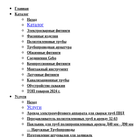
Главная
Каталог
Назад
Каталог
Электросварные фитинги
Фасонные изделия
Полиэтиленовые трубы
Трубопроводная арматура
Обжимные фитинги
Соединения Gebo
Компрессионные фитинги
Монтажный инструмент
Латунные фитинги
Канализационные трубы
Обустройство скважин
ТОП товаров 2024 г.
Услуги
Назад
Услуги
Аренда электромуфтового аппарата для сварки труб ПНД
Передавливатель полиэтиленовых труб в аренду 32-63
Паяльник для труб полипропиленовых аренда Д40 мм - Д90 мм
— Наружные Трубопроводы
Изготовление штурвалов для задвижек