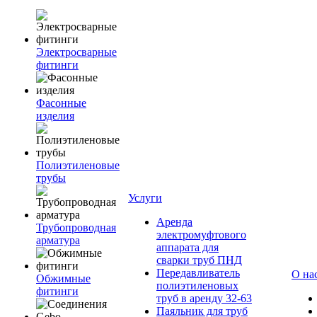
Электросварные
фитинги
Фасонные
изделия
Полиэтиленовые
трубы
Услуги
Аренда
Трубопроводная
электромуфтового
арматура
аппарата для
сварки труб ПНД
Передавливатель
О на
Обжимные
полиэтиленовых
фитинги
труб в аренду 32-63
Паяльник для труб