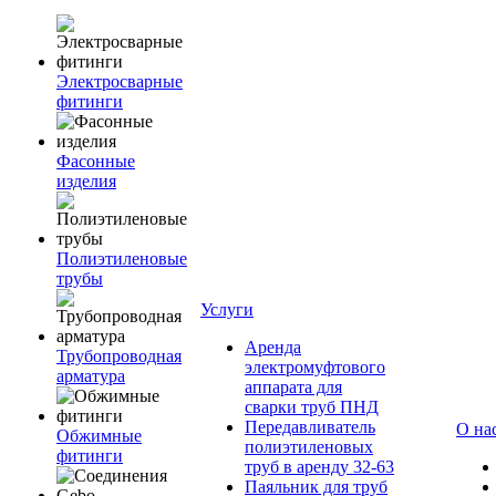
Электросварные
фитинги
Фасонные
изделия
Полиэтиленовые
трубы
Услуги
Аренда
Трубопроводная
электромуфтового
арматура
аппарата для
сварки труб ПНД
Передавливатель
О на
Обжимные
полиэтиленовых
фитинги
труб в аренду 32-63
Паяльник для труб