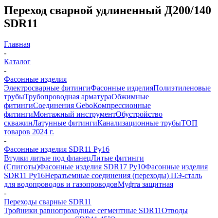
Переход сварной удлиненный Д200/140
SDR11
Главная
-
Каталог
-
Фасонные изделия
Электросварные фитинги
Фасонные изделия
Полиэтиленовые
трубы
Трубопроводная арматура
Обжимные
фитинги
Соединения Gebo
Компрессионные
фитинги
Монтажный инструмент
Обустройство
скважин
Латунные фитинги
Канализационные трубы
ТОП
товаров 2024 г.
-
Фасонные изделия SDR11 Ру16
Втулки литые под фланец
Литые фитинги
(Спиготы)
Фасонные изделия SDR17 Ру10
Фасонные изделия
SDR11 Ру16
Неразъемные соединения (переходы) ПЭ-сталь
для водопроводов и газопроводов
Муфта защитная
-
Переходы сварные SDR11
Тройники равнопроходные сегментные SDR11
Отводы