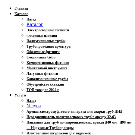
Главная
Каталог
Назад
Каталог
Электросварные фитинги
Фасонные изделия
Полиэтиленовые трубы
Трубопроводная арматура
Обжимные фитинги
Соединения Gebo
Компрессионные фитинги
Монтажный инструмент
Латунные фитинги
Канализационные трубы
Обустройство скважин
ТОП товаров 2024 г.
Услуги
Назад
Услуги
Аренда электромуфтового аппарата для сварки труб ПНД
Передавливатель полиэтиленовых труб в аренду 32-63
Паяльник для труб полипропиленовых аренда Д40 мм - Д90 мм
— Наружные Трубопроводы
Изготовление штурвалов для задвижек