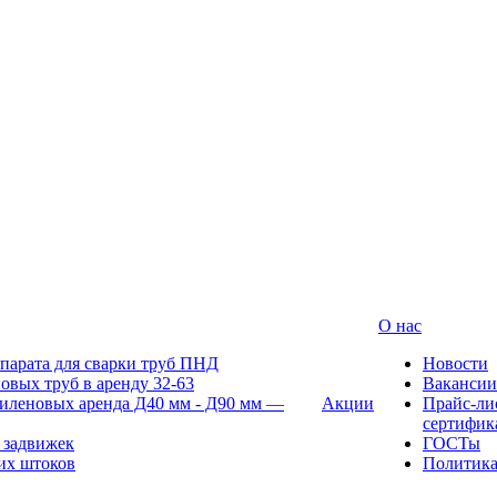
О нас
парата для сварки труб ПНД
Новости
овых труб в аренду 32-63
Вакансии
иленовых аренда Д40 мм - Д90 мм —
Акции
Прайс-ли
сертифик
 задвижек
ГОСТы
их штоков
Политик