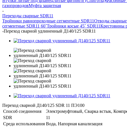
Втулки литые под фланец
Литые фитинги (Спиготы)
Фасонные 
газопроводов
Муфта защитная
-
Переходы сварные SDR11
Тройники равнопроходные сегментные SDR11
Отводы сварные
сегментные SDR11 60˚
Тройники косые 45˚ SDR11
Крестовины 
-
Переход сварной удлиненный Д140/125 SDR11
Переход сварной Д140/125 SDR 11 ПЭ100
Способ соединения
Электромуфтовый, Сварка встык, Комп
SDR
11
Среда использования
Вода, Напорная канализация