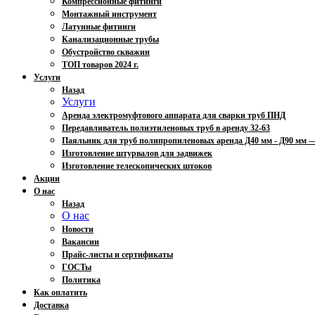
Компрессионные фитинги
Монтажный инструмент
Латунные фитинги
Канализационные трубы
Обустройство скважин
ТОП товаров 2024 г.
Услуги
Назад
Услуги
Аренда электромуфтового аппарата для сварки труб ПНД
Передавливатель полиэтиленовых труб в аренду 32-63
Паяльник для труб полипропиленовых аренда Д40 мм - Д90 мм
Изготовление штурвалов для задвижек
Изготовление телескопических штоков
Акции
О нас
Назад
О нас
Новости
Вакансии
Прайс-листы и сертификаты
ГОСТы
Политика
Как оплатить
Доставка