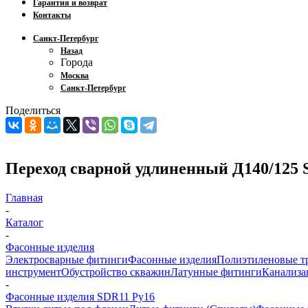
Гарантия и возврат
Контакты
Санкт-Петербург
Назад
Города
Москва
Санкт-Петербург
Поделиться
Переход сварной удлиненный Д140/125
Главная
-
Каталог
-
Фасонные изделия
Электросварные фитинги
Фасонные изделия
Полиэтиленовые т
инструмент
Обустройство скважин
Латунные фитинги
Канализа
-
Фасонные изделия SDR11 Ру16