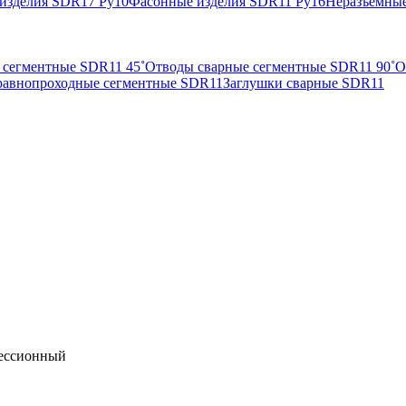
изделия SDR17 Ру10
Фасонные изделия SDR11 Ру16
Неразъемные
 сегментные SDR11 45˚
Отводы сварные сегментные SDR11 90˚
О
равнопроходные сегментные SDR11
Заглушки сварные SDR11
рессионный