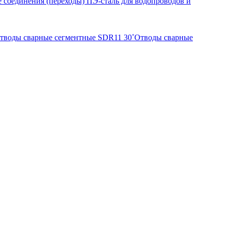
 соединения (переходы) ПЭ-сталь для водопроводов и
тводы сварные сегментные SDR11 30˚
Отводы сварные