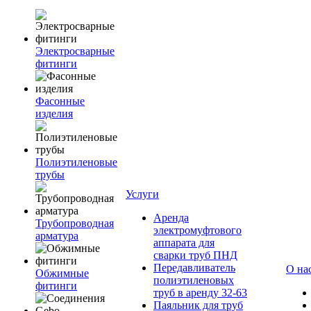
Электросварные
фитинги
Фасонные
изделия
Полиэтиленовые
трубы
Услуги
Аренда
Трубопроводная
электромуфтового
арматура
аппарата для
сварки труб ПНД
Передавливатель
О на
Обжимные
полиэтиленовых
фитинги
труб в аренду 32-63
Паяльник для труб