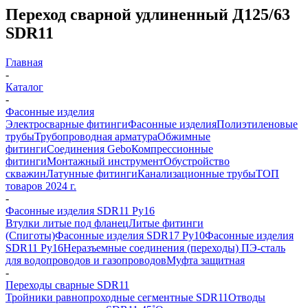
Переход сварной удлиненный Д125/63
SDR11
Главная
-
Каталог
-
Фасонные изделия
Электросварные фитинги
Фасонные изделия
Полиэтиленовые
трубы
Трубопроводная арматура
Обжимные
фитинги
Соединения Gebo
Компрессионные
фитинги
Монтажный инструмент
Обустройство
скважин
Латунные фитинги
Канализационные трубы
ТОП
товаров 2024 г.
-
Фасонные изделия SDR11 Ру16
Втулки литые под фланец
Литые фитинги
(Спиготы)
Фасонные изделия SDR17 Ру10
Фасонные изделия
SDR11 Ру16
Неразъемные соединения (переходы) ПЭ-сталь
для водопроводов и газопроводов
Муфта защитная
-
Переходы сварные SDR11
Тройники равнопроходные сегментные SDR11
Отводы