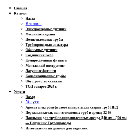
Главная
Каталог
Назад
Каталог
Электросварные фитинги
Фасонные изделия
Полиэтиленовые трубы
Трубопроводная арматура
Обжимные фитинги
Соединения Gebo
Компрессионные фитинги
Монтажный инструмент
Латунные фитинги
Канализационные трубы
Обустройство скважин
ТОП товаров 2024 г.
Услуги
Назад
Услуги
Аренда электромуфтового аппарата для сварки труб ПНД
Передавливатель полиэтиленовых труб в аренду 32-63
Паяльник для труб полипропиленовых аренда Д40 мм - Д90 мм
— Наружные Трубопроводы
Изготовление штурвалов для задвижек