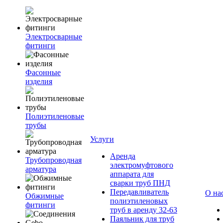
Электросварные
фитинги
Фасонные
изделия
Полиэтиленовые
трубы
Услуги
Аренда
Трубопроводная
электромуфтового
арматура
аппарата для
сварки труб ПНД
Передавливатель
О на
Обжимные
полиэтиленовых
фитинги
труб в аренду 32-63
Паяльник для труб