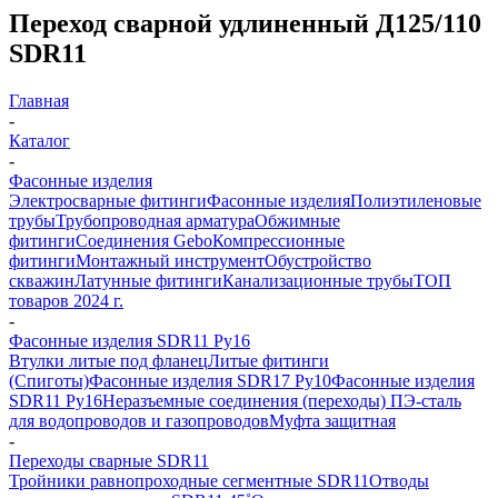
Переход сварной удлиненный Д125/110
SDR11
Главная
-
Каталог
-
Фасонные изделия
Электросварные фитинги
Фасонные изделия
Полиэтиленовые
трубы
Трубопроводная арматура
Обжимные
фитинги
Соединения Gebo
Компрессионные
фитинги
Монтажный инструмент
Обустройство
скважин
Латунные фитинги
Канализационные трубы
ТОП
товаров 2024 г.
-
Фасонные изделия SDR11 Ру16
Втулки литые под фланец
Литые фитинги
(Спиготы)
Фасонные изделия SDR17 Ру10
Фасонные изделия
SDR11 Ру16
Неразъемные соединения (переходы) ПЭ-сталь
для водопроводов и газопроводов
Муфта защитная
-
Переходы сварные SDR11
Тройники равнопроходные сегментные SDR11
Отводы