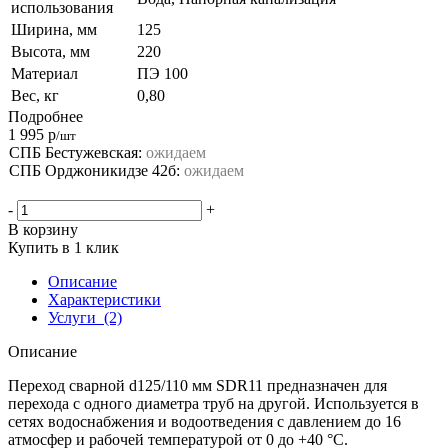
использования
Ширина, мм
125
Высота, мм
220
Материал
ПЭ 100
Вес, кг
0,80
Подробнее
1 995
р
/шт
СПБ Бестужевская:
ожидаем
СПБ Орджоникидзе 42б:
ожидаем
-
+
В корзину
Купить в 1 клик
Описание
Характеристики
Услуги
(2)
Описание
Переход сварной d125/110 мм SDR11 предназначен для
перехода с одного диаметра труб на другой. Используется в
сетях водоснабжения и водоотведения с давлением до 16
атмосфер и рабочей температурой от 0 до +40 °С.