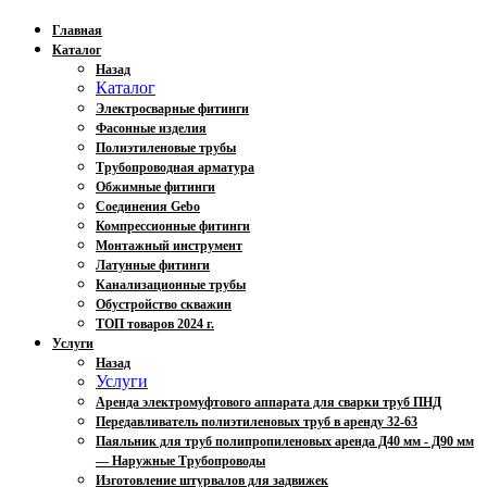
Главная
Каталог
Назад
Каталог
Электросварные фитинги
Фасонные изделия
Полиэтиленовые трубы
Трубопроводная арматура
Обжимные фитинги
Соединения Gebo
Компрессионные фитинги
Монтажный инструмент
Латунные фитинги
Канализационные трубы
Обустройство скважин
ТОП товаров 2024 г.
Услуги
Назад
Услуги
Аренда электромуфтового аппарата для сварки труб ПНД
Передавливатель полиэтиленовых труб в аренду 32-63
Паяльник для труб полипропиленовых аренда Д40 мм - Д90 мм
— Наружные Трубопроводы
Изготовление штурвалов для задвижек