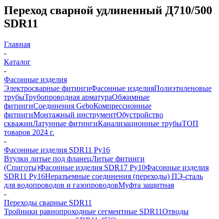
Переход сварной удлиненный Д710/500
SDR11
Главная
-
Каталог
-
Фасонные изделия
Электросварные фитинги
Фасонные изделия
Полиэтиленовые
трубы
Трубопроводная арматура
Обжимные
фитинги
Соединения Gebo
Компрессионные
фитинги
Монтажный инструмент
Обустройство
скважин
Латунные фитинги
Канализационные трубы
ТОП
товаров 2024 г.
-
Фасонные изделия SDR11 Ру16
Втулки литые под фланец
Литые фитинги
(Спиготы)
Фасонные изделия SDR17 Ру10
Фасонные изделия
SDR11 Ру16
Неразъемные соединения (переходы) ПЭ-сталь
для водопроводов и газопроводов
Муфта защитная
-
Переходы сварные SDR11
Тройники равнопроходные сегментные SDR11
Отводы