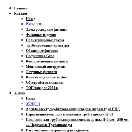
Главная
Каталог
Назад
Каталог
Электросварные фитинги
Фасонные изделия
Полиэтиленовые трубы
Трубопроводная арматура
Обжимные фитинги
Соединения Gebo
Компрессионные фитинги
Монтажный инструмент
Латунные фитинги
Канализационные трубы
Обустройство скважин
ТОП товаров 2024 г.
Услуги
Назад
Услуги
Аренда электромуфтового аппарата для сварки труб ПНД
Передавливатель полиэтиленовых труб в аренду 32-63
Паяльник для труб полипропиленовых аренда Д40 мм - Д90 мм
— Наружные Трубопроводы
Изготовление штурвалов для задвижек