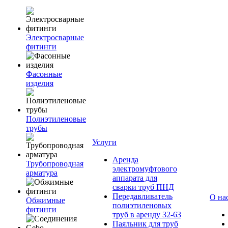
Электросварные
фитинги
Фасонные
изделия
Полиэтиленовые
трубы
Услуги
Аренда
Трубопроводная
электромуфтового
арматура
аппарата для
сварки труб ПНД
Передавливатель
О на
Обжимные
полиэтиленовых
фитинги
труб в аренду 32-63
Паяльник для труб