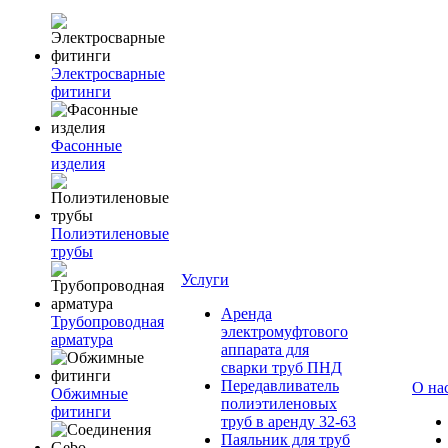
Электросварные
фитинги
Фасонные
изделия
Полиэтиленовые
трубы
Услуги
Аренда
Трубопроводная
электромуфтового
арматура
аппарата для
сварки труб ПНД
Передавливатель
О на
Обжимные
полиэтиленовых
фитинги
труб в аренду 32-63
Паяльник для труб