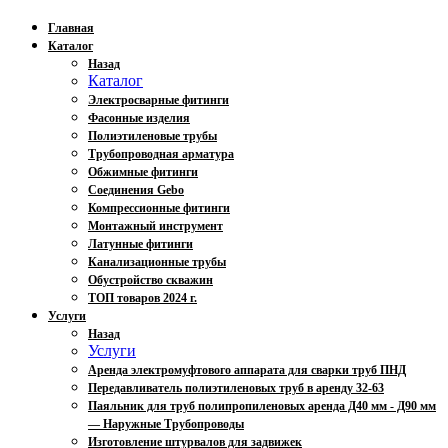
Главная
Каталог
Назад
Каталог
Электросварные фитинги
Фасонные изделия
Полиэтиленовые трубы
Трубопроводная арматура
Обжимные фитинги
Соединения Gebo
Компрессионные фитинги
Монтажный инструмент
Латунные фитинги
Канализационные трубы
Обустройство скважин
ТОП товаров 2024 г.
Услуги
Назад
Услуги
Аренда электромуфтового аппарата для сварки труб ПНД
Передавливатель полиэтиленовых труб в аренду 32-63
Паяльник для труб полипропиленовых аренда Д40 мм - Д90 мм
— Наружные Трубопроводы
Изготовление штурвалов для задвижек