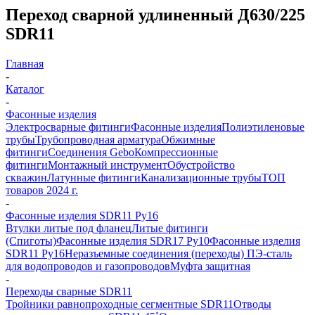
Переход сварной удлиненный Д630/225
SDR11
Главная
-
Каталог
-
Фасонные изделия
Электросварные фитинги
Фасонные изделия
Полиэтиленовые
трубы
Трубопроводная арматура
Обжимные
фитинги
Соединения Gebo
Компрессионные
фитинги
Монтажный инструмент
Обустройство
скважин
Латунные фитинги
Канализационные трубы
ТОП
товаров 2024 г.
-
Фасонные изделия SDR11 Ру16
Втулки литые под фланец
Литые фитинги
(Спиготы)
Фасонные изделия SDR17 Ру10
Фасонные изделия
SDR11 Ру16
Неразъемные соединения (переходы) ПЭ-сталь
для водопроводов и газопроводов
Муфта защитная
-
Переходы сварные SDR11
Тройники равнопроходные сегментные SDR11
Отводы