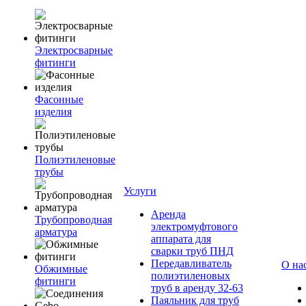
Электросварные
фитинги
Фасонные
изделия
Полиэтиленовые
трубы
Услуги
Аренда
Трубопроводная
электромуфтового
арматура
аппарата для
сварки труб ПНД
Передавливатель
О на
Обжимные
полиэтиленовых
фитинги
труб в аренду 32-63
Паяльник для труб