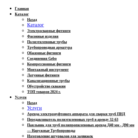
Главная
Каталог
Назад
Каталог
Электросварные фитинги
Фасонные изделия
Полиэтиленовые трубы
Трубопроводная арматура
Обжимные фитинги
Соединения Gebo
Компрессионные фитинги
Монтажный инструмент
Латунные фитинги
Канализационные трубы
Обустройство скважин
ТОП товаров 2024 г.
Услуги
Назад
Услуги
Аренда электромуфтового аппарата для сварки труб ПНД
Передавливатель полиэтиленовых труб в аренду 32-63
Паяльник для труб полипропиленовых аренда Д40 мм - Д90 мм
— Наружные Трубопроводы
Изготовление штурвалов для задвижек