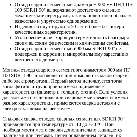
Отвод сварной сегментный диаметром 900 мм ПНД ПЭ
100 SDR11 90° выдерживают достаточно сильные
механические перегрузки, так как полиэтилен обладает
вязкостью и упругостью одновременно.
Изделия эксплуатируются 50 лет и более без потери
качественных характеристик.
Угол обеспечивает хорошую герметичность благодаря
своим высоким физическим и химическим свойствам.
Отвод сварной сегментный d900 мм SDR11 90° не
подвержен к коррозии и микробиальному зарастанию
внутреннего диаметра.
Монтаж отвода сварного сегментного диаметром 900 мм ПЭ
100 SDR11 90° производится при помощи стыковой сварки,
либо электромуфтами. Первый метод используется тогда,
когда фитинг и трубопровод имеют одинаковые
характеристики (диаметр и толщину стенки). Если условия
для монтажа стесненные или свариваемые элементы имеют
разные характеристики, применяется сварка деталями с
электрозакладным нагревателем.
Стыковая сварка отводов сварных сегментных SDR11 90°
производится при температуре от -10 до +30 °С. При
необходимости место сварки дополнительно защищается
палатками или тентами. Перед оплавлением деталей, их