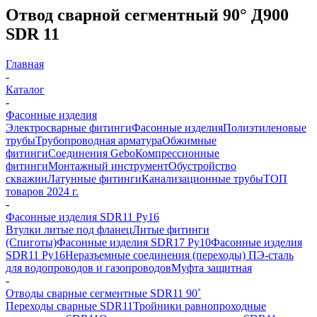
Отвод сварной сегментный 90° Д900
SDR 11
Главная
-
Каталог
-
Фасонные изделия
Электросварные фитинги
Фасонные изделия
Полиэтиленовые
трубы
Трубопроводная арматура
Обжимные
фитинги
Соединения Gebo
Компрессионные
фитинги
Монтажный инструмент
Обустройство
скважин
Латунные фитинги
Канализационные трубы
ТОП
товаров 2024 г.
-
Фасонные изделия SDR11 Ру16
Втулки литые под фланец
Литые фитинги
(Спиготы)
Фасонные изделия SDR17 Ру10
Фасонные изделия
SDR11 Ру16
Неразъемные соединения (переходы) ПЭ-сталь
для водопроводов и газопроводов
Муфта защитная
-
Отводы сварные сегментные SDR11 90˚
Переходы сварные SDR11
Тройники равнопроходные