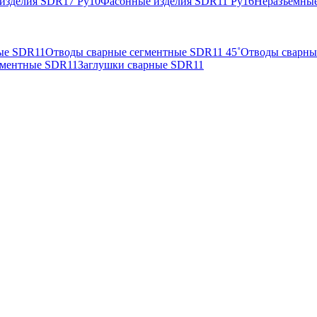
изделия SDR17 Ру10
Фасонные изделия SDR11 Ру16
Неразъемные
ые SDR11
Отводы сварные сегментные SDR11 45˚
Отводы сварны
гментные SDR11
Заглушки сварные SDR11