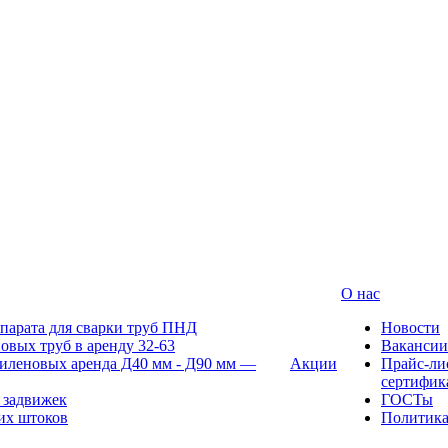
О нас
парата для сварки труб ПНД
Новости
овых труб в аренду 32-63
Вакансии
иленовых аренда Д40 мм - Д90 мм —
Акции
Прайс-ли
сертифик
 задвижек
ГОСТы
их штоков
Политик