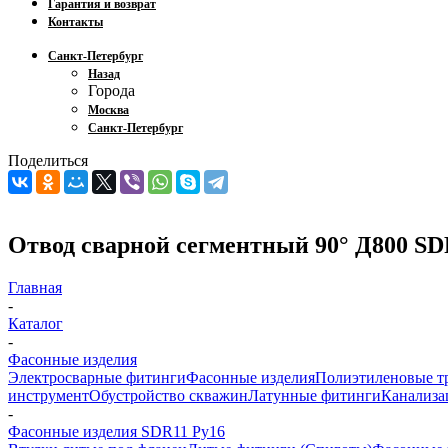
Гарантия и возврат
Контакты
Санкт-Петербург
Назад
Города
Москва
Санкт-Петербург
Поделиться
Отвод сварной сегментный 90° Д800 SD
Главная
-
Каталог
-
Фасонные изделия
Электросварные фитинги
Фасонные изделия
Полиэтиленовые т
инструмент
Обустройство скважин
Латунные фитинги
Канализа
-
Фасонные изделия SDR11 Ру16