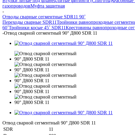
Втулки литые под фланец
Литые фитинги (Спиготы)
Фасонные 
газопроводов
Муфта защитная
-
Отводы сварные сегментные SDR11 90˚
Переходы сварные SDR11
Тройники равнопроходные сегментн
60˚
Тройники косые 45˚ SDR11
Крестовины равнопроходные се
-
Отвод сварной сегментный 90° Д800 SDR 11
Отвод сварной сегментный 90° Д800 SDR 11
SDR
11