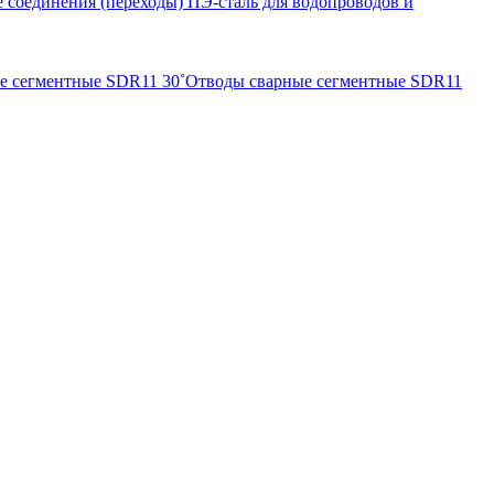
 соединения (переходы) ПЭ-сталь для водопроводов и
е сегментные SDR11 30˚
Отводы сварные сегментные SDR11