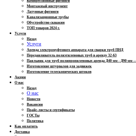
Компрессионные фитинги
Монтажный инструмент
Латунные фитинги
Канализационные трубы
Обустройство скважин
ТОП товаров 2024 г.
Услуги
Назад
Услуги
Аренда электромуфтового аппарата для сварки труб ПНД
Передавливатель полиэтиленовых труб в аренду 32-63
Паяльник для труб полипропиленовых аренда Д40 мм - Д90 мм
Изготовление штурвалов для задвижек
Изготовление телескопических штоков
Акции
О нас
Назад
О нас
Новости
Вакансии
Прайс-листы и сертификаты
ГОСТы
Политика
Как оплатить
Доставка