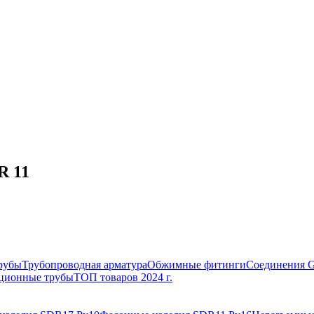
R 11
рубы
Трубопроводная арматура
Обжимные фитинги
Соединения 
ционные трубы
ТОП товаров 2024 г.