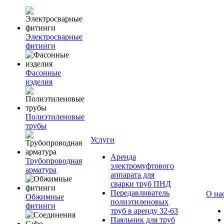
Электросварные
фитинги
Фасонные
изделия
Полиэтиленовые
трубы
Услуги
Аренда
Трубопроводная
электромуфтового
арматура
аппарата для
сварки труб ПНД
Передавливатель
О на
Обжимные
полиэтиленовых
фитинги
труб в аренду 32-63
Паяльник для труб