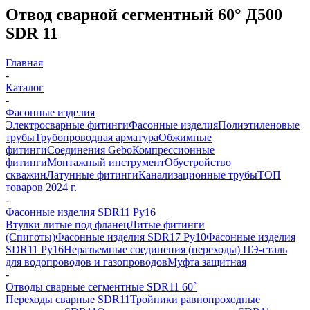
Отвод сварной сегментный 60° Д500
SDR 11
Главная
-
Каталог
-
Фасонные изделия
Электросварные фитинги
Фасонные изделия
Полиэтиленовые
трубы
Трубопроводная арматура
Обжимные
фитинги
Соединения Gebo
Компрессионные
фитинги
Монтажный инструмент
Обустройство
скважин
Латунные фитинги
Канализационные трубы
ТОП
товаров 2024 г.
-
Фасонные изделия SDR11 Ру16
Втулки литые под фланец
Литые фитинги
(Спиготы)
Фасонные изделия SDR17 Ру10
Фасонные изделия
SDR11 Ру16
Неразъемные соединения (переходы) ПЭ-сталь
для водопроводов и газопроводов
Муфта защитная
-
Отводы сварные сегментные SDR11 60˚
Переходы сварные SDR11
Тройники равнопроходные