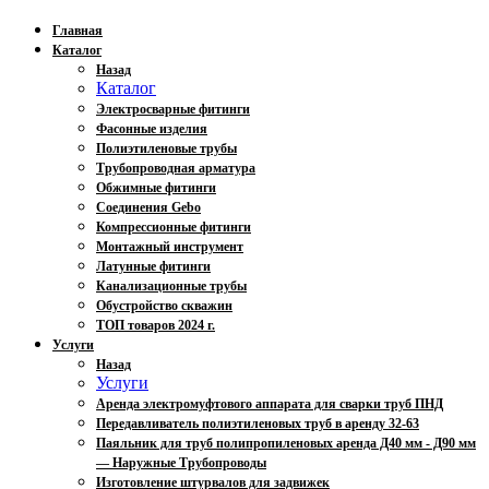
Главная
Каталог
Назад
Каталог
Электросварные фитинги
Фасонные изделия
Полиэтиленовые трубы
Трубопроводная арматура
Обжимные фитинги
Соединения Gebo
Компрессионные фитинги
Монтажный инструмент
Латунные фитинги
Канализационные трубы
Обустройство скважин
ТОП товаров 2024 г.
Услуги
Назад
Услуги
Аренда электромуфтового аппарата для сварки труб ПНД
Передавливатель полиэтиленовых труб в аренду 32-63
Паяльник для труб полипропиленовых аренда Д40 мм - Д90 мм
— Наружные Трубопроводы
Изготовление штурвалов для задвижек