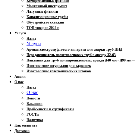
Компрессионные фитинги
Монтажный инструмент
Латунные фитинги
Канализационные трубы
Обустройство скважин
ТОП товаров 2024 г.
Услуги
Назад
Услуги
Аренда электромуфтового аппарата для сварки труб ПНД
Передавливатель полиэтиленовых труб в аренду 32-63
Паяльник для труб полипропиленовых аренда Д40 мм - Д90 мм
Изготовление штурвалов для задвижек
Изготовление телескопических штоков
Акции
О нас
Назад
О нас
Новости
Вакансии
Прайс-листы и сертификаты
ГОСТы
Политика
Как оплатить
Доставка