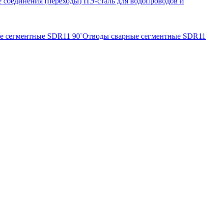
 соединения (переходы) ПЭ-сталь для водопроводов и
е сегментные SDR11 90˚
Отводы сварные сегментные SDR11