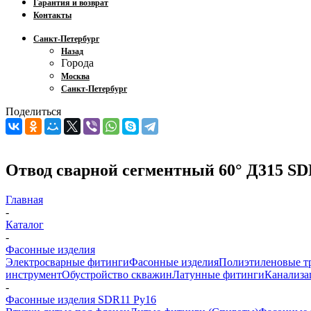
Гарантия и возврат
Контакты
Санкт-Петербург
Назад
Города
Москва
Санкт-Петербург
Поделиться
Отвод сварной сегментный 60° Д315 SD
Главная
-
Каталог
-
Фасонные изделия
Электросварные фитинги
Фасонные изделия
Полиэтиленовые т
инструмент
Обустройство скважин
Латунные фитинги
Канализа
-
Фасонные изделия SDR11 Ру16