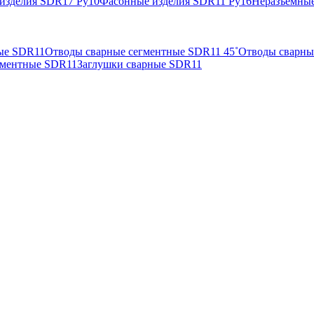
изделия SDR17 Ру10
Фасонные изделия SDR11 Ру16
Неразъемные
ые SDR11
Отводы сварные сегментные SDR11 45˚
Отводы сварны
гментные SDR11
Заглушки сварные SDR11