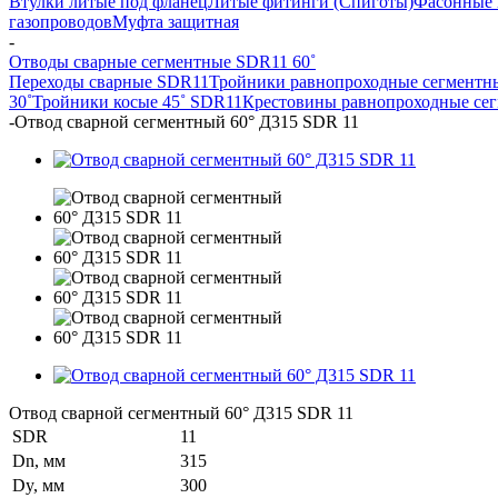
Втулки литые под фланец
Литые фитинги (Спиготы)
Фасонные 
газопроводов
Муфта защитная
-
Отводы сварные сегментные SDR11 60˚
Переходы сварные SDR11
Тройники равнопроходные сегментн
30˚
Тройники косые 45˚ SDR11
Крестовины равнопроходные се
-
Отвод сварной сегментный 60° Д315 SDR 11
Отвод сварной сегментный 60° Д315 SDR 11
SDR
11
Dn, мм
315
Dy, мм
300