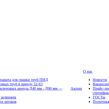
О нас
парата для сварки труб ПНД
Новости
овых труб в аренду 32-63
Вакансии
иленовых аренда Д40 мм - Д90 мм —
Акции
Прайс-ли
сертифик
 задвижек
ГОСТы
их штоков
Политик