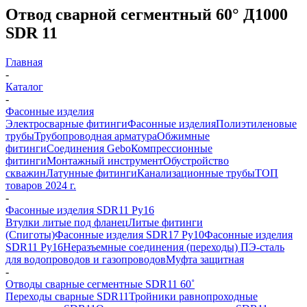
Отвод сварной сегментный 60° Д1000
SDR 11
Главная
-
Каталог
-
Фасонные изделия
Электросварные фитинги
Фасонные изделия
Полиэтиленовые
трубы
Трубопроводная арматура
Обжимные
фитинги
Соединения Gebo
Компрессионные
фитинги
Монтажный инструмент
Обустройство
скважин
Латунные фитинги
Канализационные трубы
ТОП
товаров 2024 г.
-
Фасонные изделия SDR11 Ру16
Втулки литые под фланец
Литые фитинги
(Спиготы)
Фасонные изделия SDR17 Ру10
Фасонные изделия
SDR11 Ру16
Неразъемные соединения (переходы) ПЭ-сталь
для водопроводов и газопроводов
Муфта защитная
-
Отводы сварные сегментные SDR11 60˚
Переходы сварные SDR11
Тройники равнопроходные