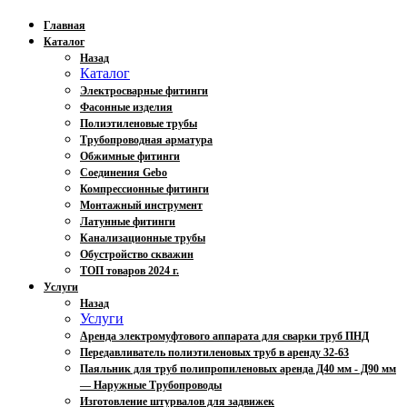
Главная
Каталог
Назад
Каталог
Электросварные фитинги
Фасонные изделия
Полиэтиленовые трубы
Трубопроводная арматура
Обжимные фитинги
Соединения Gebo
Компрессионные фитинги
Монтажный инструмент
Латунные фитинги
Канализационные трубы
Обустройство скважин
ТОП товаров 2024 г.
Услуги
Назад
Услуги
Аренда электромуфтового аппарата для сварки труб ПНД
Передавливатель полиэтиленовых труб в аренду 32-63
Паяльник для труб полипропиленовых аренда Д40 мм - Д90 мм
— Наружные Трубопроводы
Изготовление штурвалов для задвижек