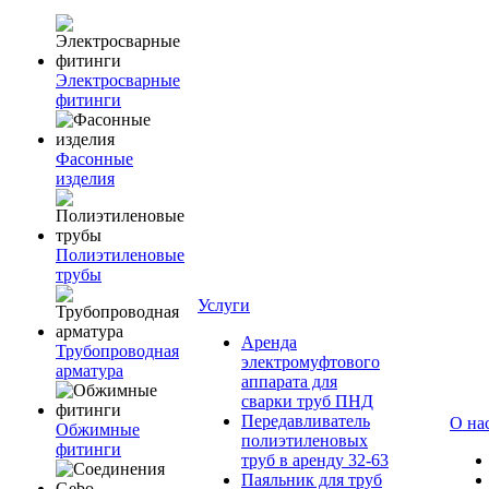
Электросварные
фитинги
Фасонные
изделия
Полиэтиленовые
трубы
Услуги
Аренда
Трубопроводная
электромуфтового
арматура
аппарата для
сварки труб ПНД
Передавливатель
О на
Обжимные
полиэтиленовых
фитинги
труб в аренду 32-63
Паяльник для труб