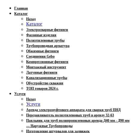
Главная
Каталог
Назад
Каталог
Электросварные фитинги
Фасонные изделия
Полиэтиленовые трубы
Трубопроводная арматура
Обжимные фитинги
Соединения Gebo
Компрессионные фитинги
Монтажный инструмент
Латунные фитинги
Канализационные трубы
Обустройство скважин
ТОП товаров 2024 г.
Услуги
Назад
Услуги
Аренда электромуфтового аппарата для сварки труб ПНД
Передавливатель полиэтиленовых труб в аренду 32-63
Паяльник для труб полипропиленовых аренда Д40 мм - Д90 мм
— Наружные Трубопроводы
Изготовление штурвалов для задвижек