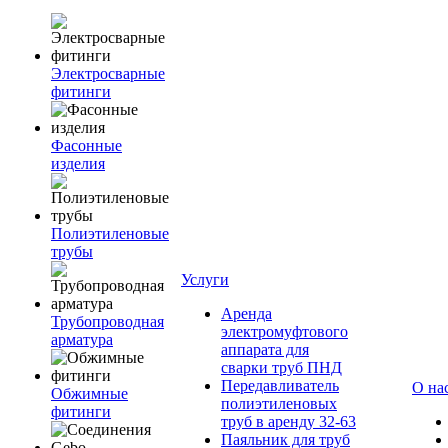
Электросварные
фитинги
Фасонные
изделия
Полиэтиленовые
трубы
Услуги
Аренда
Трубопроводная
электромуфтового
арматура
аппарата для
сварки труб ПНД
Передавливатель
О на
Обжимные
полиэтиленовых
фитинги
труб в аренду 32-63
Паяльник для труб