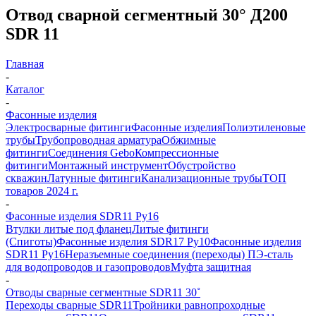
Отвод сварной сегментный 30° Д200
SDR 11
Главная
-
Каталог
-
Фасонные изделия
Электросварные фитинги
Фасонные изделия
Полиэтиленовые
трубы
Трубопроводная арматура
Обжимные
фитинги
Соединения Gebo
Компрессионные
фитинги
Монтажный инструмент
Обустройство
скважин
Латунные фитинги
Канализационные трубы
ТОП
товаров 2024 г.
-
Фасонные изделия SDR11 Ру16
Втулки литые под фланец
Литые фитинги
(Спиготы)
Фасонные изделия SDR17 Ру10
Фасонные изделия
SDR11 Ру16
Неразъемные соединения (переходы) ПЭ-сталь
для водопроводов и газопроводов
Муфта защитная
-
Отводы сварные сегментные SDR11 30˚
Переходы сварные SDR11
Тройники равнопроходные