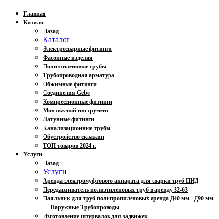
Главная
Каталог
Назад
Каталог
Электросварные фитинги
Фасонные изделия
Полиэтиленовые трубы
Трубопроводная арматура
Обжимные фитинги
Соединения Gebo
Компрессионные фитинги
Монтажный инструмент
Латунные фитинги
Канализационные трубы
Обустройство скважин
ТОП товаров 2024 г.
Услуги
Назад
Услуги
Аренда электромуфтового аппарата для сварки труб ПНД
Передавливатель полиэтиленовых труб в аренду 32-63
Паяльник для труб полипропиленовых аренда Д40 мм - Д90 мм
— Наружные Трубопроводы
Изготовление штурвалов для задвижек