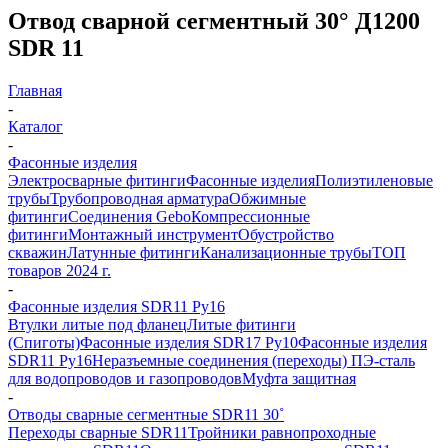
Отвод сварной сегментный 30° Д1200
SDR 11
Главная
-
Каталог
-
Фасонные изделия
Электросварные фитинги
Фасонные изделия
Полиэтиленовые
трубы
Трубопроводная арматура
Обжимные
фитинги
Соединения Gebo
Компрессионные
фитинги
Монтажный инструмент
Обустройство
скважин
Латунные фитинги
Канализационные трубы
ТОП
товаров 2024 г.
-
Фасонные изделия SDR11 Ру16
Втулки литые под фланец
Литые фитинги
(Спиготы)
Фасонные изделия SDR17 Ру10
Фасонные изделия
SDR11 Ру16
Неразъемные соединения (переходы) ПЭ-сталь
для водопроводов и газопроводов
Муфта защитная
-
Отводы сварные сегментные SDR11 30˚
Переходы сварные SDR11
Тройники равнопроходные