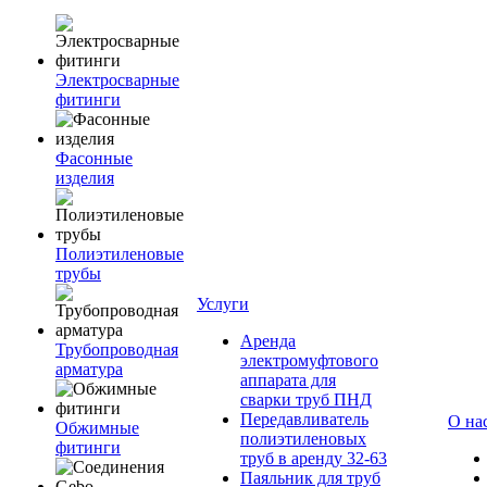
Электросварные
фитинги
Фасонные
изделия
Полиэтиленовые
трубы
Услуги
Аренда
Трубопроводная
электромуфтового
арматура
аппарата для
сварки труб ПНД
Передавливатель
О на
Обжимные
полиэтиленовых
фитинги
труб в аренду 32-63
Паяльник для труб