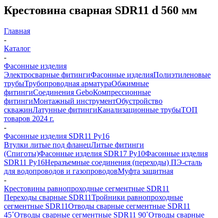
Крестовина сварная SDR11 d 560 мм
Главная
-
Каталог
-
Фасонные изделия
Электросварные фитинги
Фасонные изделия
Полиэтиленовые
трубы
Трубопроводная арматура
Обжимные
фитинги
Соединения Gebo
Компрессионные
фитинги
Монтажный инструмент
Обустройство
скважин
Латунные фитинги
Канализационные трубы
ТОП
товаров 2024 г.
-
Фасонные изделия SDR11 Ру16
Втулки литые под фланец
Литые фитинги
(Спиготы)
Фасонные изделия SDR17 Ру10
Фасонные изделия
SDR11 Ру16
Неразъемные соединения (переходы) ПЭ-сталь
для водопроводов и газопроводов
Муфта защитная
-
Крестовины равнопроходные сегментные SDR11
Переходы сварные SDR11
Тройники равнопроходные
сегментные SDR11
Отводы сварные сегментные SDR11
45˚
Отводы сварные сегментные SDR11 90˚
Отводы сварные