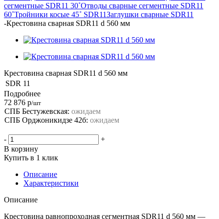
сегментные SDR11 30˚
Отводы сварные сегментные SDR11
60˚
Тройники косые 45˚ SDR11
Заглушки сварные SDR11
-
Крестовина сварная SDR11 d 560 мм
Крестовина сварная SDR11 d 560 мм
SDR
11
Подробнее
72 876
р
/шт
СПБ Бестужевская:
ожидаем
СПБ Орджоникидзе 42б:
ожидаем
-
+
В корзину
Купить в 1 клик
Описание
Характеристики
Описание
Крестовина равнопроходная сегментная SDR11 d 560 мм —