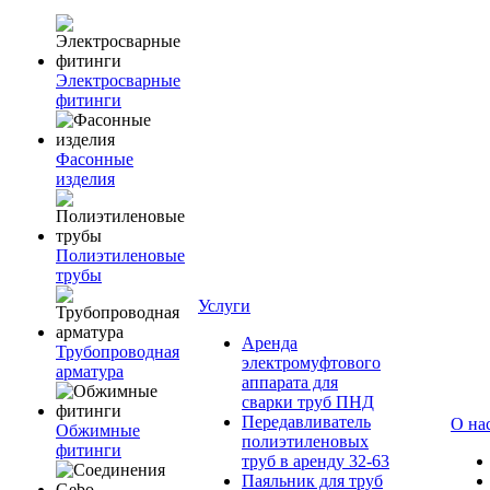
Электросварные
фитинги
Фасонные
изделия
Полиэтиленовые
трубы
Услуги
Аренда
Трубопроводная
электромуфтового
арматура
аппарата для
сварки труб ПНД
Передавливатель
О на
Обжимные
полиэтиленовых
фитинги
труб в аренду 32-63
Паяльник для труб