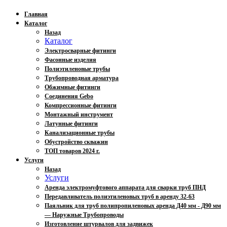
Главная
Каталог
Назад
Каталог
Электросварные фитинги
Фасонные изделия
Полиэтиленовые трубы
Трубопроводная арматура
Обжимные фитинги
Соединения Gebo
Компрессионные фитинги
Монтажный инструмент
Латунные фитинги
Канализационные трубы
Обустройство скважин
ТОП товаров 2024 г.
Услуги
Назад
Услуги
Аренда электромуфтового аппарата для сварки труб ПНД
Передавливатель полиэтиленовых труб в аренду 32-63
Паяльник для труб полипропиленовых аренда Д40 мм - Д90 мм
— Наружные Трубопроводы
Изготовление штурвалов для задвижек