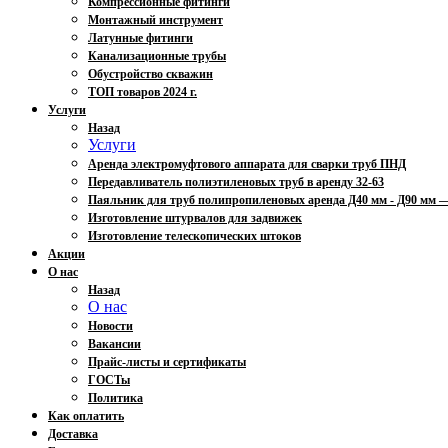
Компрессионные фитинги
Монтажный инструмент
Латунные фитинги
Канализационные трубы
Обустройство скважин
ТОП товаров 2024 г.
Услуги
Назад
Услуги
Аренда электромуфтового аппарата для сварки труб ПНД
Передавливатель полиэтиленовых труб в аренду 32-63
Паяльник для труб полипропиленовых аренда Д40 мм - Д90 мм
Изготовление штурвалов для задвижек
Изготовление телескопических штоков
Акции
О нас
Назад
О нас
Новости
Вакансии
Прайс-листы и сертификаты
ГОСТы
Политика
Как оплатить
Доставка