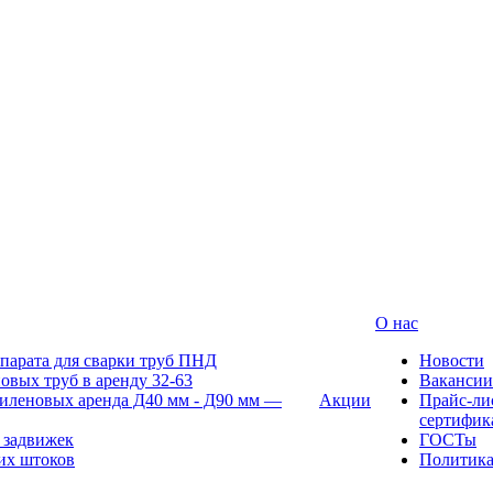
О нас
парата для сварки труб ПНД
Новости
овых труб в аренду 32-63
Вакансии
иленовых аренда Д40 мм - Д90 мм —
Акции
Прайс-ли
сертифик
 задвижек
ГОСТы
их штоков
Политик