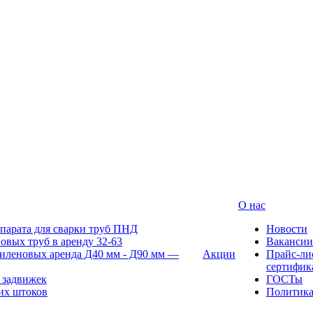
О нас
парата для сварки труб ПНД
Новости
овых труб в аренду 32-63
Вакансии
иленовых аренда Д40 мм - Д90 мм —
Акции
Прайс-ли
сертифик
 задвижек
ГОСТы
их штоков
Политик