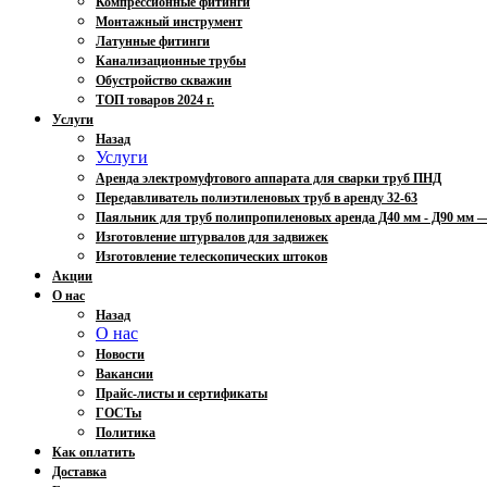
Компрессионные фитинги
Монтажный инструмент
Латунные фитинги
Канализационные трубы
Обустройство скважин
ТОП товаров 2024 г.
Услуги
Назад
Услуги
Аренда электромуфтового аппарата для сварки труб ПНД
Передавливатель полиэтиленовых труб в аренду 32-63
Паяльник для труб полипропиленовых аренда Д40 мм - Д90 мм
Изготовление штурвалов для задвижек
Изготовление телескопических штоков
Акции
О нас
Назад
О нас
Новости
Вакансии
Прайс-листы и сертификаты
ГОСТы
Политика
Как оплатить
Доставка