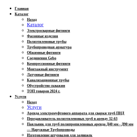
Главная
Каталог
Назад
Каталог
Электросварные фитинги
Фасонные изделия
Полиэтиленовые трубы
Трубопроводная арматура
Обжимные фитинги
Соединения Gebo
Компрессионные фитинги
Монтажный инструмент
Латунные фитинги
Канализационные трубы
Обустройство скважин
ТОП товаров 2024 г.
Услуги
Назад
Услуги
Аренда электромуфтового аппарата для сварки труб ПНД
Передавливатель полиэтиленовых труб в аренду 32-63
Паяльник для труб полипропиленовых аренда Д40 мм - Д90 мм
— Наружные Трубопроводы
Изготовление штурвалов для задвижек