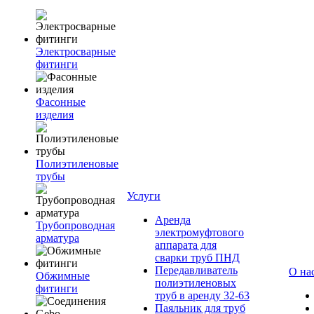
Электросварные
фитинги
Фасонные
изделия
Полиэтиленовые
трубы
Услуги
Аренда
Трубопроводная
электромуфтового
арматура
аппарата для
сварки труб ПНД
Передавливатель
О на
Обжимные
полиэтиленовых
фитинги
труб в аренду 32-63
Паяльник для труб