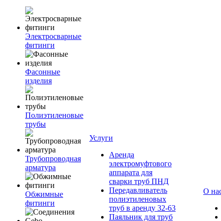
Электросварные
фитинги
Фасонные
изделия
Полиэтиленовые
трубы
Услуги
Аренда
Трубопроводная
электромуфтового
арматура
аппарата для
сварки труб ПНД
Передавливатель
О на
Обжимные
полиэтиленовых
фитинги
труб в аренду 32-63
Паяльник для труб