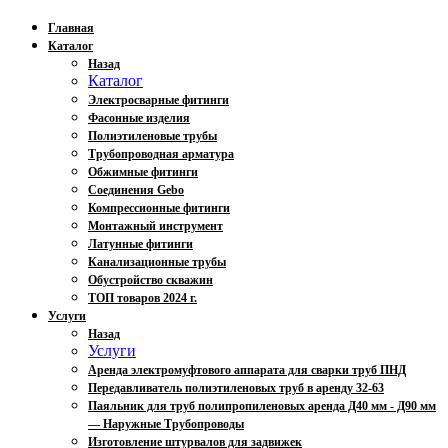
Главная
Каталог
Назад
Каталог
Электросварные фитинги
Фасонные изделия
Полиэтиленовые трубы
Трубопроводная арматура
Обжимные фитинги
Соединения Gebo
Компрессионные фитинги
Монтажный инструмент
Латунные фитинги
Канализационные трубы
Обустройство скважин
ТОП товаров 2024 г.
Услуги
Назад
Услуги
Аренда электромуфтового аппарата для сварки труб ПНД
Передавливатель полиэтиленовых труб в аренду 32-63
Паяльник для труб полипропиленовых аренда Д40 мм - Д90 мм
— Наружные Трубопроводы
Изготовление штурвалов для задвижек