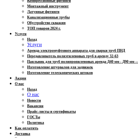
Компрессионные фитинги
Монтажный инструмент
Латунные фитинги
Канализационные трубы
Обустройство скважин
ТОП товаров 2024 г.
Услуги
Назад
Услуги
Аренда электромуфтового аппарата для сварки труб ПНД
Передавливатель полиэтиленовых труб в аренду 32-63
Паяльник для труб полипропиленовых аренда Д40 мм - Д90 мм
Изготовление штурвалов для задвижек
Изготовление телескопических штоков
Акции
О нас
Назад
О нас
Новости
Вакансии
Прайс-листы и сертификаты
ГОСТы
Политика
Как оплатить
Доставка