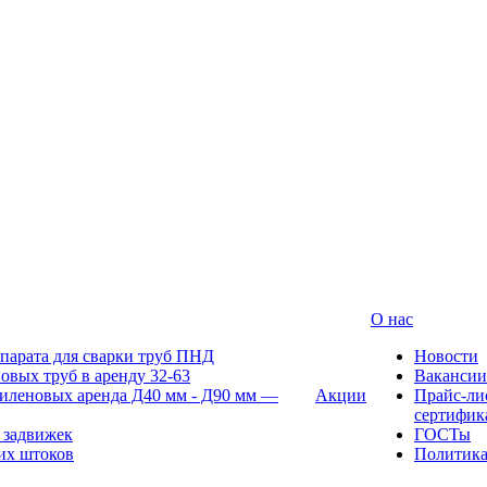
О нас
парата для сварки труб ПНД
Новости
овых труб в аренду 32-63
Вакансии
иленовых аренда Д40 мм - Д90 мм —
Акции
Прайс-ли
сертифик
 задвижек
ГОСТы
их штоков
Политик