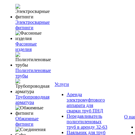
Электросварные
фитинги
Фасонные
изделия
Полиэтиленовые
трубы
Услуги
Аренда
Трубопроводная
электромуфтового
арматура
аппарата для
сварки труб ПНД
Передавливатель
О на
Обжимные
полиэтиленовых
фитинги
труб в аренду 32-63
Паяльник для труб