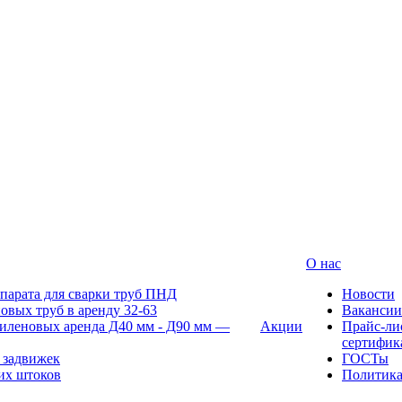
О нас
парата для сварки труб ПНД
Новости
овых труб в аренду 32-63
Вакансии
иленовых аренда Д40 мм - Д90 мм —
Акции
Прайс-ли
сертифик
 задвижек
ГОСТы
их штоков
Политик