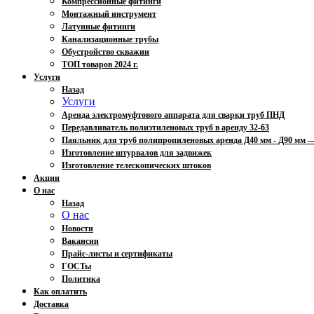
Компрессионные фитинги
Монтажный инструмент
Латунные фитинги
Канализационные трубы
Обустройство скважин
ТОП товаров 2024 г.
Услуги
Назад
Услуги
Аренда электромуфтового аппарата для сварки труб ПНД
Передавливатель полиэтиленовых труб в аренду 32-63
Паяльник для труб полипропиленовых аренда Д40 мм - Д90 мм
Изготовление штурвалов для задвижек
Изготовление телескопических штоков
Акции
О нас
Назад
О нас
Новости
Вакансии
Прайс-листы и сертификаты
ГОСТы
Политика
Как оплатить
Доставка