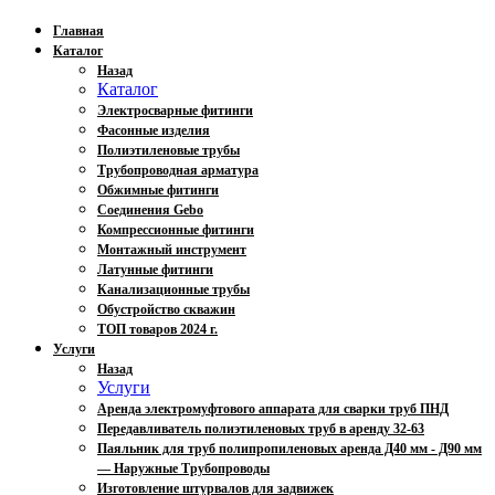
Главная
Каталог
Назад
Каталог
Электросварные фитинги
Фасонные изделия
Полиэтиленовые трубы
Трубопроводная арматура
Обжимные фитинги
Соединения Gebo
Компрессионные фитинги
Монтажный инструмент
Латунные фитинги
Канализационные трубы
Обустройство скважин
ТОП товаров 2024 г.
Услуги
Назад
Услуги
Аренда электромуфтового аппарата для сварки труб ПНД
Передавливатель полиэтиленовых труб в аренду 32-63
Паяльник для труб полипропиленовых аренда Д40 мм - Д90 мм
— Наружные Трубопроводы
Изготовление штурвалов для задвижек