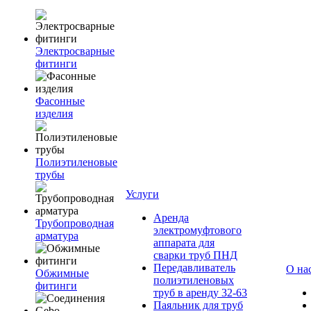
Электросварные
фитинги
Фасонные
изделия
Полиэтиленовые
трубы
Услуги
Аренда
Трубопроводная
электромуфтового
арматура
аппарата для
сварки труб ПНД
Передавливатель
О на
Обжимные
полиэтиленовых
фитинги
труб в аренду 32-63
Паяльник для труб