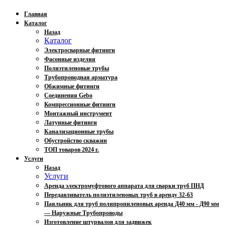
Главная
Каталог
Назад
Каталог
Электросварные фитинги
Фасонные изделия
Полиэтиленовые трубы
Трубопроводная арматура
Обжимные фитинги
Соединения Gebo
Компрессионные фитинги
Монтажный инструмент
Латунные фитинги
Канализационные трубы
Обустройство скважин
ТОП товаров 2024 г.
Услуги
Назад
Услуги
Аренда электромуфтового аппарата для сварки труб ПНД
Передавливатель полиэтиленовых труб в аренду 32-63
Паяльник для труб полипропиленовых аренда Д40 мм - Д90 мм
— Наружные Трубопроводы
Изготовление штурвалов для задвижек