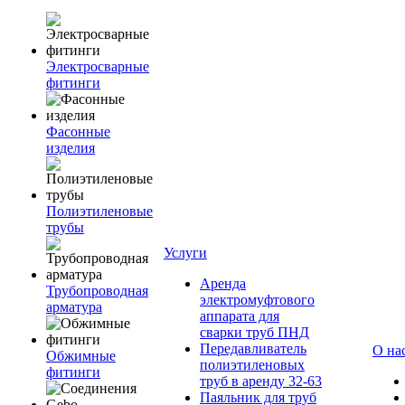
Электросварные
фитинги
Фасонные
изделия
Полиэтиленовые
трубы
Услуги
Аренда
Трубопроводная
электромуфтового
арматура
аппарата для
сварки труб ПНД
Передавливатель
О на
Обжимные
полиэтиленовых
фитинги
труб в аренду 32-63
Паяльник для труб