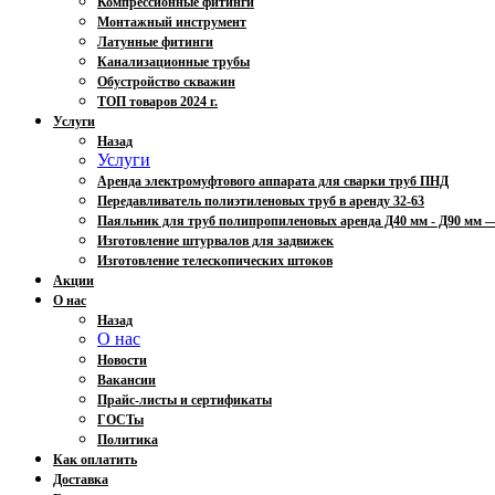
Компрессионные фитинги
Монтажный инструмент
Латунные фитинги
Канализационные трубы
Обустройство скважин
ТОП товаров 2024 г.
Услуги
Назад
Услуги
Аренда электромуфтового аппарата для сварки труб ПНД
Передавливатель полиэтиленовых труб в аренду 32-63
Паяльник для труб полипропиленовых аренда Д40 мм - Д90 мм
Изготовление штурвалов для задвижек
Изготовление телескопических штоков
Акции
О нас
Назад
О нас
Новости
Вакансии
Прайс-листы и сертификаты
ГОСТы
Политика
Как оплатить
Доставка