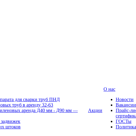
О нас
парата для сварки труб ПНД
Новости
овых труб в аренду 32-63
Вакансии
иленовых аренда Д40 мм - Д90 мм —
Акции
Прайс-ли
сертифик
 задвижек
ГОСТы
их штоков
Политик