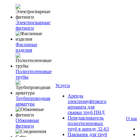
Электросварные
фитинги
Фасонные
изделия
Полиэтиленовые
трубы
Услуги
Аренда
Трубопроводная
электромуфтового
арматура
аппарата для
сварки труб ПНД
Передавливатель
О на
Обжимные
полиэтиленовых
фитинги
труб в аренду 32-63
Паяльник для труб