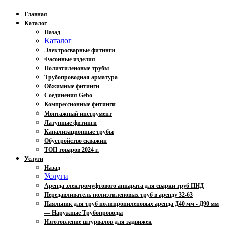
Главная
Каталог
Назад
Каталог
Электросварные фитинги
Фасонные изделия
Полиэтиленовые трубы
Трубопроводная арматура
Обжимные фитинги
Соединения Gebo
Компрессионные фитинги
Монтажный инструмент
Латунные фитинги
Канализационные трубы
Обустройство скважин
ТОП товаров 2024 г.
Услуги
Назад
Услуги
Аренда электромуфтового аппарата для сварки труб ПНД
Передавливатель полиэтиленовых труб в аренду 32-63
Паяльник для труб полипропиленовых аренда Д40 мм - Д90 мм
— Наружные Трубопроводы
Изготовление штурвалов для задвижек