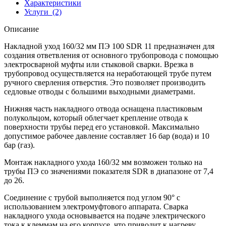
Характеристики
Услуги
(2)
Описание
Накладной уход 160/32 мм ПЭ 100 SDR 11 предназначен для
создания ответвления от основного трубопровода с помощью
электросварной муфты или стыковой сварки. Врезка в
трубопровод осуществляется на неработающей трубе путем
ручного сверления отверстия. Это позволяет производить
седловые отводы с большими выходными диаметрами.
Нижняя часть накладного отвода оснащена пластиковым
полукольцом, который облегчает крепление отвода к
поверхности трубы перед его установкой. Максимально
допустимое рабочее давление составляет 16 бар (вода) и 10
бар (газ).
Монтаж накладного ухода 160/32 мм возможен только на
трубы ПЭ со значениями показателя SDR в диапазоне от 7,4
до 26.
Соединение с трубой выполняется под углом 90° с
использованием электромуфтового аппарата. Сварка
накладного ухода основывается на подаче электрического
тока к клеммам на его корпусе, что приводит к нагреву