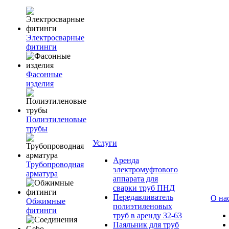
Электросварные
фитинги
Фасонные
изделия
Полиэтиленовые
трубы
Услуги
Аренда
Трубопроводная
электромуфтового
арматура
аппарата для
сварки труб ПНД
Передавливатель
О на
Обжимные
полиэтиленовых
фитинги
труб в аренду 32-63
Паяльник для труб