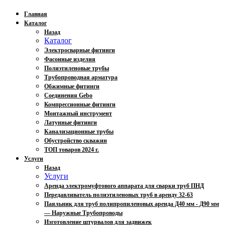
Главная
Каталог
Назад
Каталог
Электросварные фитинги
Фасонные изделия
Полиэтиленовые трубы
Трубопроводная арматура
Обжимные фитинги
Соединения Gebo
Компрессионные фитинги
Монтажный инструмент
Латунные фитинги
Канализационные трубы
Обустройство скважин
ТОП товаров 2024 г.
Услуги
Назад
Услуги
Аренда электромуфтового аппарата для сварки труб ПНД
Передавливатель полиэтиленовых труб в аренду 32-63
Паяльник для труб полипропиленовых аренда Д40 мм - Д90 мм
— Наружные Трубопроводы
Изготовление штурвалов для задвижек