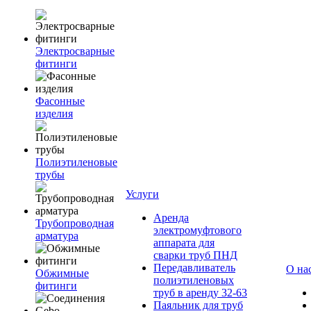
Электросварные
фитинги
Фасонные
изделия
Полиэтиленовые
трубы
Услуги
Аренда
Трубопроводная
электромуфтового
арматура
аппарата для
сварки труб ПНД
Передавливатель
О на
Обжимные
полиэтиленовых
фитинги
труб в аренду 32-63
Паяльник для труб