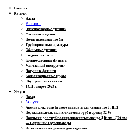
Главная
Каталог
Назад
Каталог
Электросварные фитинги
Фасонные изделия
Полиэтиленовые трубы
Трубопроводная арматура
Обжимные фитинги
Соединения Gebo
Компрессионные фитинги
Монтажный инструмент
Латунные фитинги
Канализационные трубы
Обустройство скважин
ТОП товаров 2024 г.
Услуги
Назад
Услуги
Аренда электромуфтового аппарата для сварки труб ПНД
Передавливатель полиэтиленовых труб в аренду 32-63
Паяльник для труб полипропиленовых аренда Д40 мм - Д90 мм
— Наружные Трубопроводы
Изготовление штурвалов для задвижек