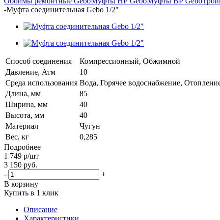
Обоймы ремонтные Gebo
Муфты НР Gebo
Муфты ВР Gebo
Трой
-
Муфта соединительная Gebo 1/2"
Способ соединения
Компрессионный, Обжимной
Давление, Атм
10
Среда использования
Вода, Горячее водоснабжение, Отоплени
Длина, мм
85
Ширина, мм
40
Высота, мм
40
Материал
Чугун
Вес, кг
0,285
Подробнее
1 749
р
/шт
3 150
руб.
-
+
В корзину
Купить в 1 клик
Описание
Характеристики