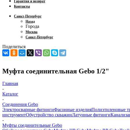
Гарантия и возврат
Контакты
Санкт-Петербург
Назад
Города
Москва
Санкт-Петербург
Поделиться
Муфта соединительная Gebo 1/2"
Главная
-
Каталог
-
Соединения Gebo
Электросварные фитинги
Фасонные изделия
Полиэтиленовые т
инструмент
Обустройство скважин
Латунные фитинги
Канализа
-
Муфты соединительные Gebo