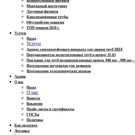
Компрессионные фитинги
Монтажный инструмент
Латунные фитинги
Канализационные трубы
Обустройство скважин
ТОП товаров 2024 г.
Услуги
Назад
Услуги
Аренда электромуфтового аппарата для сварки труб ПНД
Передавливатель полиэтиленовых труб в аренду 32-63
Паяльник для труб полипропиленовых аренда Д40 мм - Д90 мм
Изготовление штурвалов для задвижек
Изготовление телескопических штоков
Акции
О нас
Назад
О нас
Новости
Вакансии
Прайс-листы и сертификаты
ГОСТы
Политика
Как оплатить
Доставка