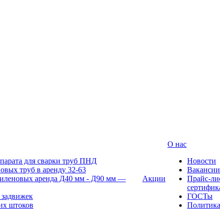
О нас
парата для сварки труб ПНД
Новости
овых труб в аренду 32-63
Вакансии
иленовых аренда Д40 мм - Д90 мм —
Акции
Прайс-ли
сертифик
 задвижек
ГОСТы
их штоков
Политик