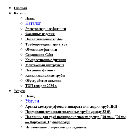
Главная
Каталог
Назад
Каталог
Электросварные фитинги
Фасонные изделия
Полиэтиленовые трубы
Трубопроводная арматура
Обжимные фитинги
Соединения Gebo
Компрессионные фитинги
Монтажный инструмент
Латунные фитинги
Канализационные трубы
Обустройство скважин
ТОП товаров 2024 г.
Услуги
Назад
Услуги
Аренда электромуфтового аппарата для сварки труб ПНД
Передавливатель полиэтиленовых труб в аренду 32-63
Паяльник для труб полипропиленовых аренда Д40 мм - Д90 мм
— Наружные Трубопроводы
Изготовление штурвалов для задвижек