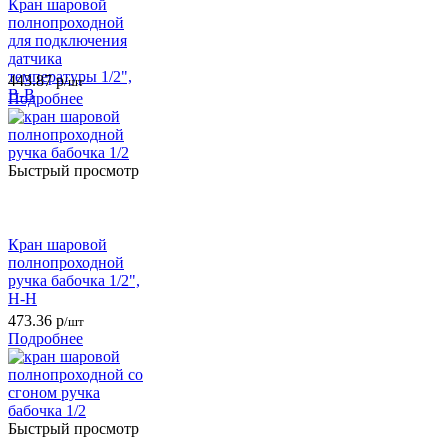
Кран шаровой
полнопроходной
для подключения
датчика
температуры 1/2",
443.87
р
/шт
В-В
Подробнее
Быстрый просмотр
Кран шаровой
полнопроходной
ручка бабочка 1/2",
Н-Н
473.36
р
/шт
Подробнее
Быстрый просмотр