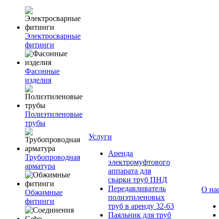
Электросварные
фитинги
Фасонные
изделия
Полиэтиленовые
трубы
Услуги
Аренда
Трубопроводная
электромуфтового
арматура
аппарата для
сварки труб ПНД
Передавливатель
О на
Обжимные
полиэтиленовых
фитинги
труб в аренду 32-63
Паяльник для труб