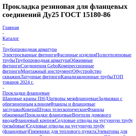
Прокладка резиновая для фланцевых
соединений Ду25 ГОСТ 15180-86
Главная
-
Каталог
-
Трубопроводная арматура
Электросварные фитинги
Фасонные изделия
Полиэтиленовые
трубы
Трубопроводная арматура
Обжимные
фитинги
Соединения Gebo
Компрессионные
фитинги
Монтажный инструмент
Обустройство
скважин
Латунные фитинги
Канализационные трубы
ТОП
товаров 2024 г.
-
Прокладки фланцевые
Шаровые краны ПНД
Затворы межфланцевые
Задвижки с
обрезиненным клином
Фланцы и фланцевые
заглушки
Ковера
Штоки телескопические
Фланцы
обжимные
Прокладки фланцевые
Вентили домового
ввода
Фланцевый крепеж
Седловые отводы на чугунную трубу
(резьбовые)
Седловые отводы на чугунную трубу
(фланцевые)
Грязевики для теплового пункта
Элеваторы для