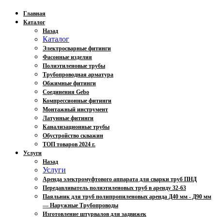
Главная
Каталог
Назад
Каталог
Электросварные фитинги
Фасонные изделия
Полиэтиленовые трубы
Трубопроводная арматура
Обжимные фитинги
Соединения Gebo
Компрессионные фитинги
Монтажный инструмент
Латунные фитинги
Канализационные трубы
Обустройство скважин
ТОП товаров 2024 г.
Услуги
Назад
Услуги
Аренда электромуфтового аппарата для сварки труб ПНД
Передавливатель полиэтиленовых труб в аренду 32-63
Паяльник для труб полипропиленовых аренда Д40 мм - Д90 мм
— Наружные Трубопроводы
Изготовление штурвалов для задвижек