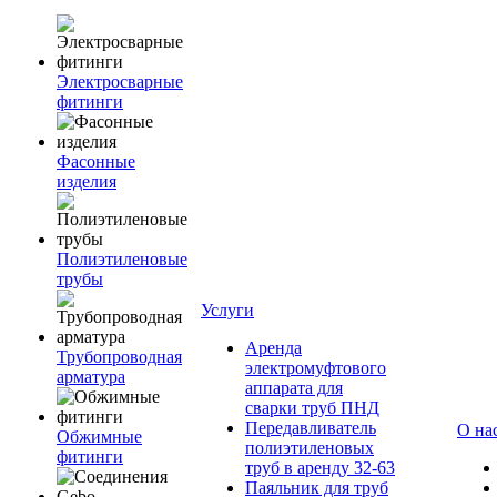
Электросварные
фитинги
Фасонные
изделия
Полиэтиленовые
трубы
Услуги
Аренда
Трубопроводная
электромуфтового
арматура
аппарата для
сварки труб ПНД
Передавливатель
О на
Обжимные
полиэтиленовых
фитинги
труб в аренду 32-63
Паяльник для труб