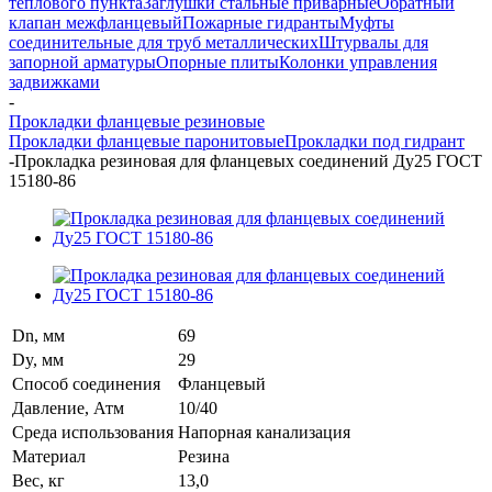
теплового пункта
Заглушки стальные приварные
Обратный
клапан межфланцевый
Пожарные гидранты
Муфты
соединительные для труб металлических
Штурвалы для
запорной арматуры
Опорные плиты
Колонки управления
задвижками
-
Прокладки фланцевые резиновые
Прокладки фланцевые паронитовые
Прокладки под гидрант
-
Прокладка резиновая для фланцевых соединений Ду25 ГОСТ
15180-86
Dn, мм
69
Dy, мм
29
Способ соединения
Фланцевый
Давление, Атм
10/40
Среда использования
Напорная канализация
Материал
Резина
Вес, кг
13,0